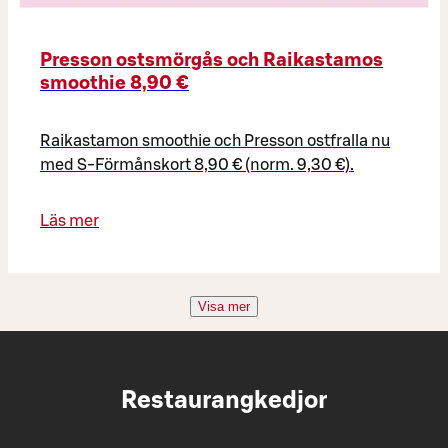
Presson ostsmörgås och Raikastamos
smoothie 8,90 €
Raikastamon smoothie och Presson ostfralla nu
med S-Förmånskort 8,90 € (norm. 9,30 €).
Läs mer
Visa mer
Restaurangkedjor