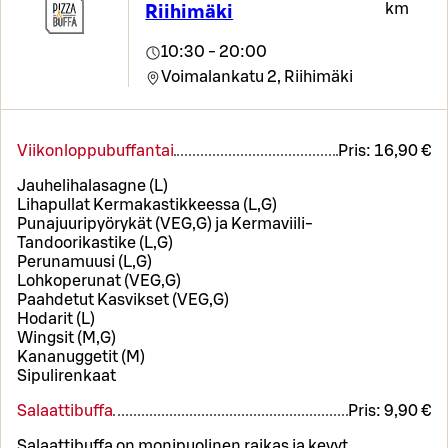
km
Riihimäki
10:30 - 20:00
Voimalankatu 2,
Riihimäki
Viikonloppubuffantai
Pris:
16,90 €
Jauhelihalasagne (L)
Lihapullat Kermakastikkeessa (L,G)
Punajuuripyörykät (VEG,G) ja Kermaviili-
Tandoorikastike (L,G)
Perunamuusi (L,G)
Lohkoperunat (VEG,G)
Paahdetut Kasvikset (VEG,G)
Hodarit (L)
Wingsit (M,G)
Kananuggetit (M)
Sipulirenkaat
Salaattibuffa
Pris:
9,90 €
Salaattibuffa on monipuolinen raikas ja kevyt