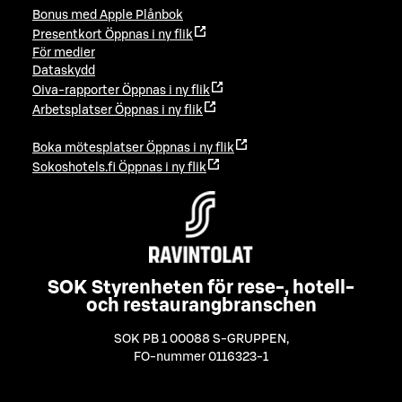
Bonus med Apple Plånbok
Presentkort
Öppnas i ny flik
För medier
Dataskydd
Oiva-rapporter
Öppnas i ny flik
Arbetsplatser
Öppnas i ny flik
Boka mötesplatser
Öppnas i ny flik
Sokoshotels.fi
Öppnas i ny flik
SOK Styrenheten för rese-, hotell-
och restaurangbranschen
SOK PB 1 00088 S-GRUPPEN
,
FO-nummer 0116323-1