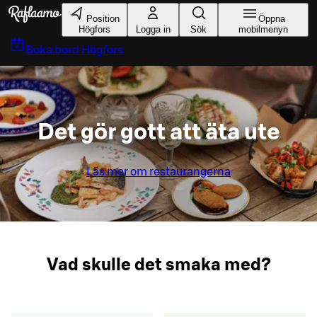
Gå till huvudinnehållet
Position
Öppna
Högfors
Logga in
Sök
mobilmenyn
Boka bord
Högfors
Det gör gott att äta ute
Läs mer om restaurangerna
Vad skulle det smaka med?