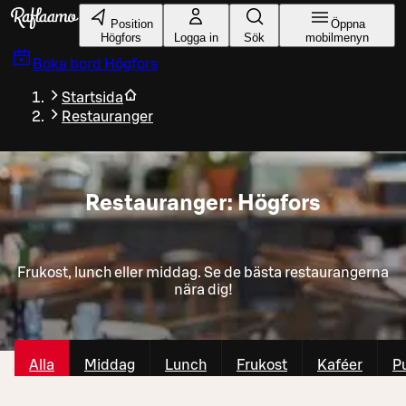
Gå till huvudinnehållet
Position
Öppna
Högfors
Logga in
Sök
mobilmenyn
Boka bord
Högfors
Startsida
Restauranger
Restauranger: Högfors
Frukost, lunch eller middag. Se de bästa restaurangerna
nära dig!
Alla
Middag
Lunch
Frukost
Kaféer
P