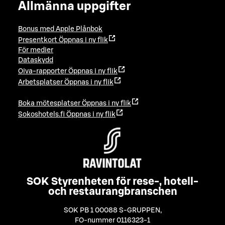
Allmänna uppgifter
Bonus med Apple Plånbok
Presentkort
Öppnas i ny flik
För medier
Dataskydd
Oiva-rapporter
Öppnas i ny flik
Arbetsplatser
Öppnas i ny flik
Boka mötesplatser
Öppnas i ny flik
Sokoshotels.fi
Öppnas i ny flik
SOK Styrenheten för rese-, hotell-
och restaurangbranschen
SOK PB 1 00088 S-GRUPPEN
,
FO-nummer 0116323-1