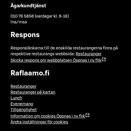
Ägarkundtjänst
010 76 5858 (vardagar kl. 9-16)
lna/msa
Respons
Responslänkarna till de enskilda restaurangerna finns på
respektive restaurangs webbsida:
Restauranger
Skicka respons om webbplatsen
Öppnas i ny flik
Raflaamo.fi
Restauranger
Restauranger på kartan
Lunch
Evenemang
Tillgänglighet
Information om cookies
Öppnas i ny flik
Ändra inställningar för cookies