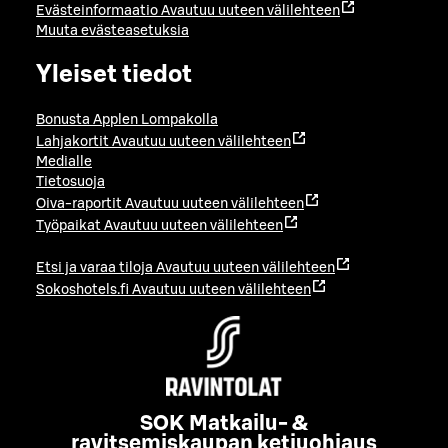
Evästeinformaatio
Avautuu uuteen välilehteen
Muuta evästeasetuksia
Yleiset tiedot
Bonusta Applen Lompakolla
Lahjakortit
Avautuu uuteen välilehteen
Medialle
Tietosuoja
Oiva-raportit
Avautuu uuteen välilehteen
Työpaikat
Avautuu uuteen välilehteen
Etsi ja varaa tiloja
Avautuu uuteen välilehteen
Sokoshotels.fi
Avautuu uuteen välilehteen
SOK Matkailu- &
ravitsemiskaupan ketjuohjaus