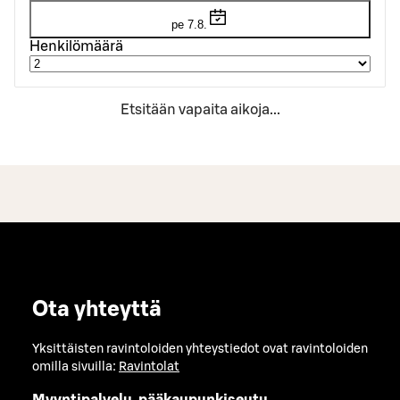
pe 7.8.
Henkilömäärä
Etsitään vapaita aikoja...
Ota yhteyttä
Yksittäisten ravintoloiden yhteystiedot ovat ravintoloiden
omilla sivuilla:
Ravintolat
Myyntipalvelu, pääkaupunkiseutu