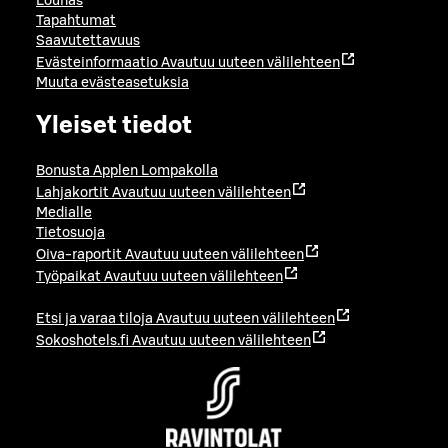
Lounas
Tapahtumat
Saavutettavuus
Evästeinformaatio
Avautuu uuteen välilehteen
Muuta evästeasetuksia
Yleiset tiedot
Bonusta Applen Lompakolla
Lahjakortit
Avautuu uuteen välilehteen
Medialle
Tietosuoja
Oiva-raportit
Avautuu uuteen välilehteen
Työpaikat
Avautuu uuteen välilehteen
Etsi ja varaa tiloja
Avautuu uuteen välilehteen
Sokoshotels.fi
Avautuu uuteen välilehteen