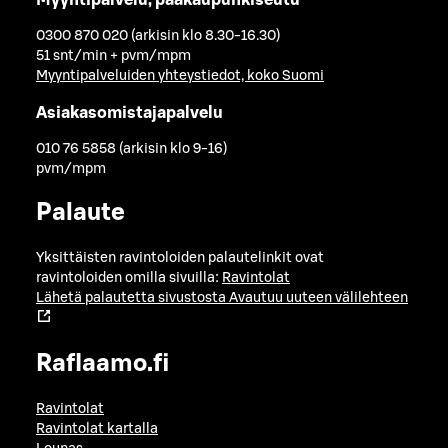
0300 870 020 (arkisin klo 8.30-16.30)
51 snt/min + pvm/mpm
Myyntipalveluiden yhteystiedot, koko Suomi
Asiakasomistajapalvelu
010 76 5858 (arkisin klo 9-16)
pvm/mpm
Palaute
Yksittäisten ravintoloiden palautelinkit ovat
ravintoloiden omilla sivuilla:
Ravintolat
Lähetä palautetta sivustosta
Avautuu uuteen välilehteen
Raflaamo.fi
Ravintolat
Ravintolat kartalla