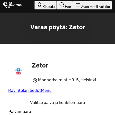
Siirry pääsisältöön
Kirjaudu
Hae
Avaa mobiilivalikko
Varaa pöytä: Zetor
Zetor
Mannerheimintie 3-5, Helsinki
Ravintolan tiedot
Menu
Valitse päivä ja henkilömäärä
Päivämäärä