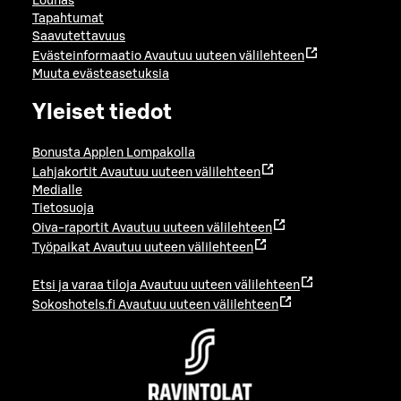
Lounas
Tapahtumat
Saavutettavuus
Evästeinformaatio
Avautuu uuteen välilehteen
Muuta evästeasetuksia
Yleiset tiedot
Bonusta Applen Lompakolla
Lahjakortit
Avautuu uuteen välilehteen
Medialle
Tietosuoja
Oiva-raportit
Avautuu uuteen välilehteen
Työpaikat
Avautuu uuteen välilehteen
Etsi ja varaa tiloja
Avautuu uuteen välilehteen
Sokoshotels.fi
Avautuu uuteen välilehteen