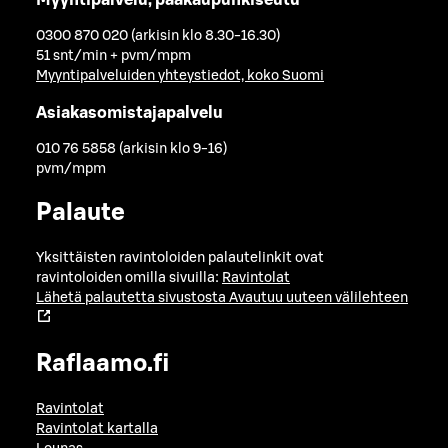
0300 870 020 (arkisin klo 8.30-16.30)
51 snt/min + pvm/mpm
Myyntipalveluiden yhteystiedot, koko Suomi
Asiakasomistajapalvelu
010 76 5858 (arkisin klo 9-16)
pvm/mpm
Palaute
Yksittäisten ravintoloiden palautelinkit ovat
ravintoloiden omilla sivuilla:
Ravintolat
Lähetä palautetta sivustosta
Avautuu uuteen välilehteen
Raflaamo.fi
Ravintolat
Ravintolat kartalla