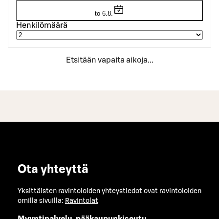
to 6.8.
Henkilömäärä
Etsitään vapaita aikoja...
Ota yhteyttä
Yksittäisten ravintoloiden yhteystiedot ovat ravintoloiden
omilla sivuilla:
Ravintolat
Myyntipalvelu, pääkaupunkiseutu