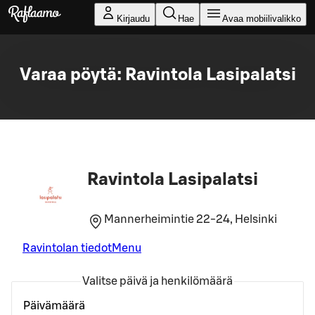
Siirry pääsisältöön
Kirjaudu
Hae
Avaa mobiilivalikko
Varaa pöytä: Ravintola Lasipalatsi
Ravintola Lasipalatsi
Mannerheimintie 22-24, Helsinki
Ravintolan tiedot
Menu
Valitse päivä ja henkilömäärä
Päivämäärä