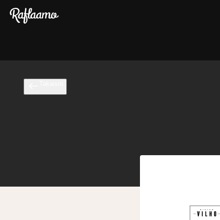
Siirry pääsisältöön
Takaisin