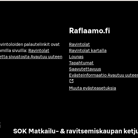
Raflaamo.fi
avintoloiden palautelinkit ovat
Ravintolat
milla sivuilla:
Ravintolat
Ravintolat kartalla
etta sivustosta
Avautuu uuteen
Lounas
Tapahtumat
Saavutettavuus
Evästeinformaatio
Avautuu uuteen
Muuta evästeasetuksia
SOK Matkailu- & ravitsemiskaupan ketj