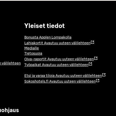
Yleiset tiedot
Bonusta Applen Lompakolla
Lahjakortit
Avautuu uuteen välilehteen
Medialle
Tietosuoja
Oiva-raportit
Avautuu uuteen välilehteen
 välilehteen
Työpaikat
Avautuu uuteen välilehteen
Etsi ja varaa tiloja
Avautuu uuteen välilehteen
Sokoshotels.fi
Avautuu uuteen välilehteen
uohjaus