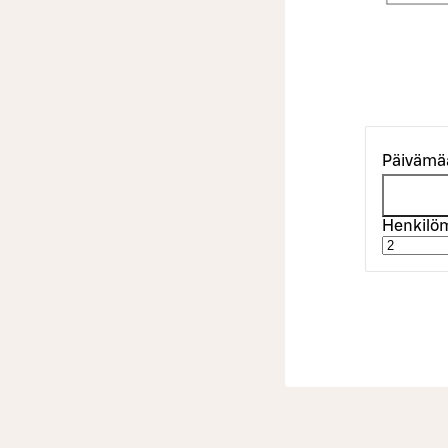
Päivämä
Henkilö