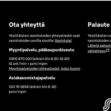
Ota yhteyttä
Palaute
Yksittäisten ravintoloiden yhteystiedot ovat
Yksittäisten r
ravintoloiden omilla sivuilla:
Ravintolat
ravintoloiden o
Lähetä palaut
Myyntipalvelu, pääkaupunkiseutu
välilehteen
0300 870 020 (arkisin klo 8.30-16.30)
51 snt/min + pvm/mpm
Myyntipalveluiden yhteystiedot, koko Suomi
Asiakasomistajapalvelu
010 76 5858 (arkisin klo 9-16)
pvm/mpm