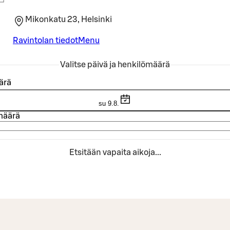
Mikonkatu 23, Helsinki
Ravintolan tiedot
Menu
Valitse päivä ja henkilömäärä
ärä
su 9.8.
määrä
Etsitään vapaita aikoja...