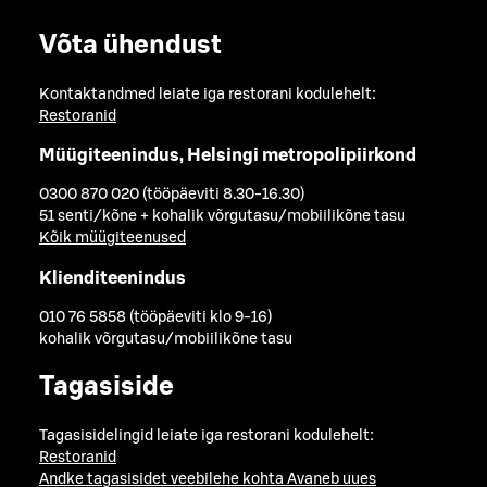
Võta ühendust
Kontaktandmed leiate iga restorani kodulehelt:
Restoranid
Müügiteenindus, Helsingi metropolipiirkond
0300 870 020 (tööpäeviti 8.30-16.30)
51 senti/kõne + kohalik võrgutasu/mobiilikõne tasu
Kõik müügiteenused
Klienditeenindus
010 76 5858 (tööpäeviti klo 9-16)
kohalik võrgutasu/mobiilikõne tasu
Tagasiside
Tagasisidelingid leiate iga restorani kodulehelt:
Restoranid
Andke tagasisidet veebilehe kohta
Avaneb uues