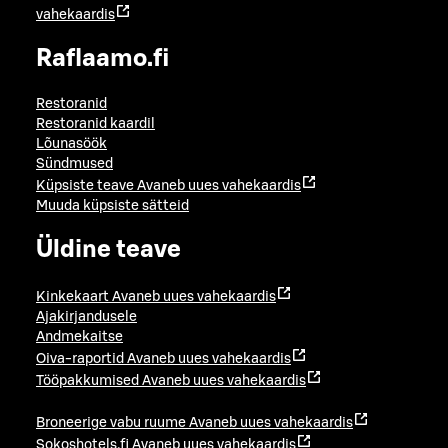
vahekaardis
Raflaamo.fi
Restoranid
Restoranid kaardil
Lõunasöök
Sündmused
Küpsiste teave
Avaneb uues vahekaardis
Muuda küpsiste sätteid
Üldine teave
Kinkekaart
Avaneb uues vahekaardis
Ajakirjandusele
Andmekaitse
Oiva-raportid
Avaneb uues vahekaardis
Tööpakkumised
Avaneb uues vahekaardis
Broneerige vabu ruume
Avaneb uues vahekaardis
Sokoshotels.fi
Avaneb uues vahekaardis