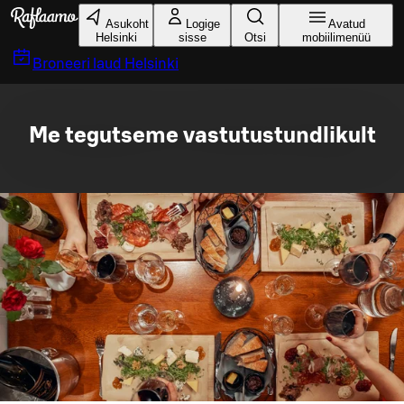
Liigu peamise sisu juurde
Asukoht
Logige
Avatud
Helsinki
sisse
Otsi
mobiilimenüü
Broneeri laud
Helsinki
Me tegutseme vastutustundlikult