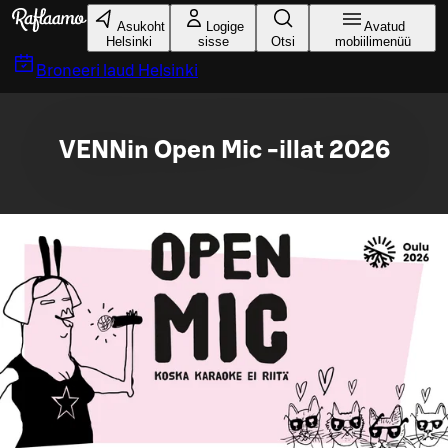
Liigu peamise sisu juurde
Asukoht
Logige
Avatud
Helsinki
sisse
Otsi
mobiilimenüü
Broneeri laud
Helsinki
VENNin Open Mic -illat 2026