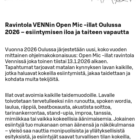
Ravintola VENNin Open Mic -illat Oulussa
2026 – esiintymisen iloa ja taiteen vapautta
Vuonna 2026 Oulussa järjestetään uusi, koko vuoden
mittainen ohjelmakokonaisuus: Open Mic -illat ravintola
Vennissä joka toinen tiistai 13.1.2026 alkaen.
Tapahtumat tarjoavat matalan kynnyksen lavan kaikille,
jotka haluavat kokeilla esiintymistä, jakaa taidettaan ja
kohdata muita tekijöitä.
Illat ovat avoimia kaikille taidemuodoille. Lavalle
toivotetaan tervetulleeksi niin runoutta, spoken wordia,
laulua, räppiä, beatboxausta, akustista soittoa,
tarinankerrontaa, stand-upia, improa, tanssia,
mimiikkaa tai vaikka kokeellisia äänimaisemia. Jokainen
esiintyjä tuo mukanaan oman äänensä ja näkökulmansa
– yleisö saa nauttia monipuolisista ja yllätyksellisistä
esityksistä, ja esiintyjät saavat turvallisen tilan kokeilla,