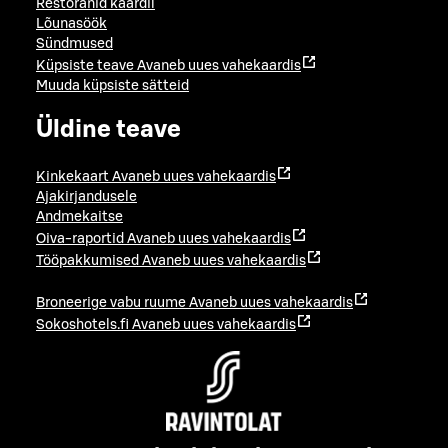
Restoranid kaardil
Lõunasöök
Sündmused
Küpsiste teave
Avaneb uues vahekaardis
Muuda küpsiste sätteid
Üldine teave
Kinkekaart
Avaneb uues vahekaardis
Ajakirjandusele
Andmekaitse
Oiva-raportid
Avaneb uues vahekaardis
Tööpakkumised
Avaneb uues vahekaardis
Broneerige vabu ruume
Avaneb uues vahekaardis
Sokoshotels.fi
Avaneb uues vahekaardis