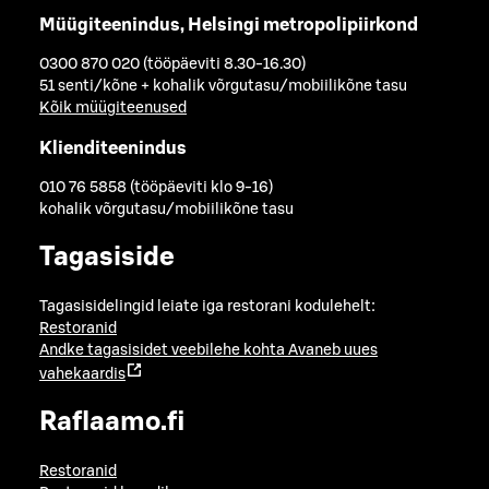
Müügiteenindus, Helsingi metropolipiirkond
0300 870 020 (tööpäeviti 8.30-16.30)
51 senti/kõne + kohalik võrgutasu/mobiilikõne tasu
Kõik müügiteenused
Klienditeenindus
010 76 5858 (tööpäeviti klo 9-16)
kohalik võrgutasu/mobiilikõne tasu
Tagasiside
Tagasisidelingid leiate iga restorani kodulehelt:
Restoranid
Andke tagasisidet veebilehe kohta
Avaneb uues
vahekaardis
Raflaamo.fi
Restoranid