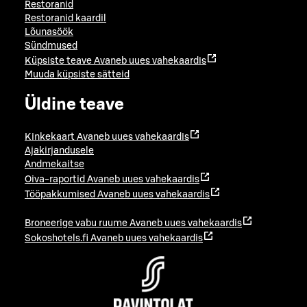
Restoranid
Restoranid kaardil
Lõunasöök
Sündmused
Küpsiste teave
Avaneb uues vahekaardis
Muuda küpsiste sätteid
Üldine teave
Kinkekaart
Avaneb uues vahekaardis
Ajakirjandusele
Andmekaitse
Oiva-raportid
Avaneb uues vahekaardis
Tööpakkumised
Avaneb uues vahekaardis
Broneerige vabu ruume
Avaneb uues vahekaardis
Sokoshotels.fi
Avaneb uues vahekaardis