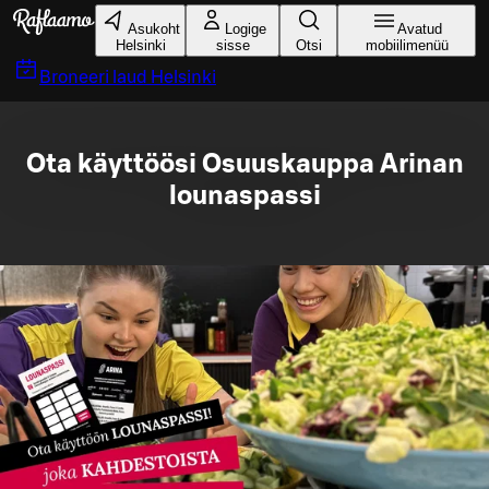
Liigu peamise sisu juurde
Asukoht
Logige
Avatud
Helsinki
sisse
Otsi
mobiilimenüü
Broneeri laud
Helsinki
Ota käyttöösi Osuuskauppa Arinan
lounaspassi