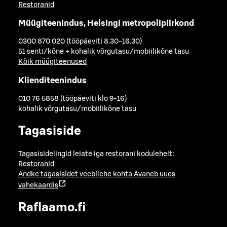
Restoranid
Müügiteenindus, Helsingi metropolipiirkond
0300 870 020 (tööpäeviti 8.30-16.30)
51 senti/kõne + kohalik võrgutasu/mobiilikõne tasu
Kõik müügiteenused
Klienditeenindus
010 76 5858 (tööpäeviti klo 9-16)
kohalik võrgutasu/mobiilikõne tasu
Tagasiside
Tagasisidelingid leiate iga restorani kodulehelt:
Restoranid
Andke tagasisidet veebilehe kohta
Avaneb uues
vahekaardis
Raflaamo.fi