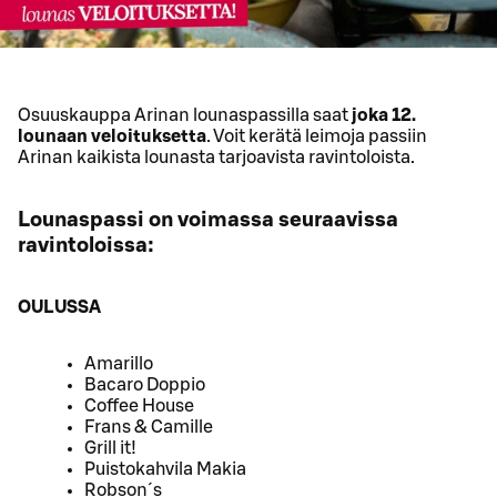
Osuuskauppa Arinan lounaspassilla saat
joka 12.
lounaan veloituksetta
. Voit kerätä leimoja passiin
Arinan kaikista lounasta tarjoavista ravintoloista.
Lounaspassi on voimassa seuraavissa
ravintoloissa:
OULUSSA
Amarillo
Bacaro Doppio
Coffee House
Frans & Camille
Grill it!
Puistokahvila Makia
Robson´s