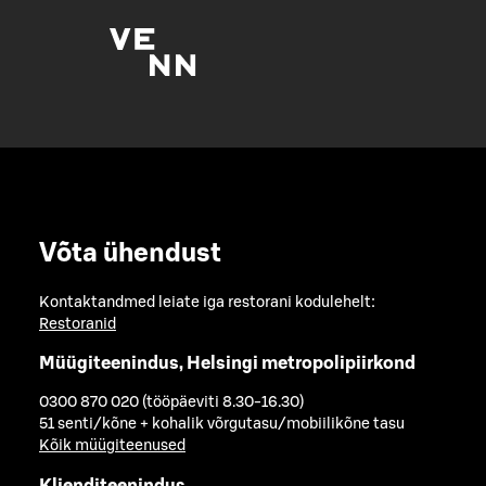
Võta ühendust
Kontaktandmed leiate iga restorani kodulehelt:
Restoranid
Müügiteenindus, Helsingi metropolipiirkond
0300 870 020 (tööpäeviti 8.30-16.30)
51 senti/kõne + kohalik võrgutasu/mobiilikõne tasu
Kõik müügiteenused
Klienditeenindus