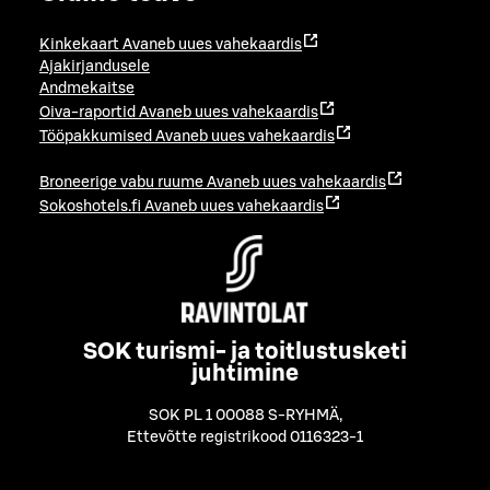
Kinkekaart
Avaneb uues vahekaardis
Ajakirjandusele
Andmekaitse
Oiva-raportid
Avaneb uues vahekaardis
Tööpakkumised
Avaneb uues vahekaardis
Broneerige vabu ruume
Avaneb uues vahekaardis
Sokoshotels.fi
Avaneb uues vahekaardis
SOK turismi- ja toitlustusketi
juhtimine
SOK PL 1 00088 S-RYHMÄ
,
Ettevõtte registrikood 0116323-1