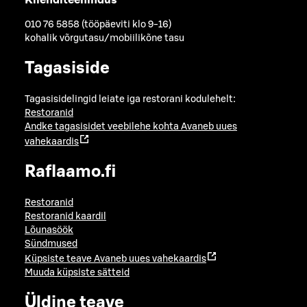
010 76 5858 (tööpäeviti klo 9-16)
kohalik võrgutasu/mobiilikõne tasu
Tagasiside
Tagasisidelingid leiate iga restorani kodulehelt:
Restoranid
Andke tagasisidet veebilehe kohta
Avaneb uues
vahekaardis
Raflaamo.fi
Restoranid
Restoranid kaardil
Lõunasöök
Sündmused
Küpsiste teave
Avaneb uues vahekaardis
Muuda küpsiste sätteid
Üldine teave