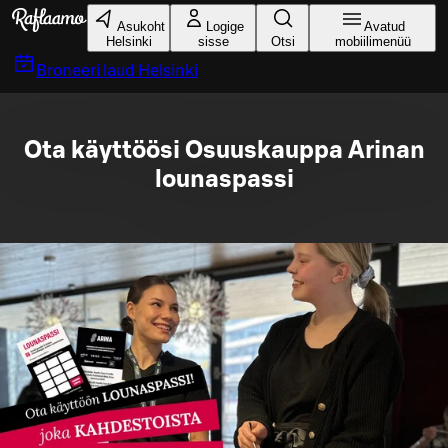
Liigu peamise sisu juurde
Asukoht
Logige
Avatud
Helsinki
sisse
Otsi
mobiilimenüü
Broneeri laud
Helsinki
Ota käyttöösi Osuuskauppa Arinan
lounaspassi