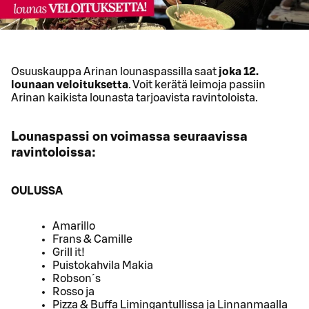
Osuuskauppa Arinan lounaspassilla saat
joka 12.
lounaan veloituksetta
. Voit kerätä leimoja passiin
Arinan kaikista lounasta tarjoavista ravintoloista.
Lounaspassi on voimassa seuraavissa
ravintoloissa:
OULUSSA
Amarillo
Frans & Camille
Grill it!
Puistokahvila Makia
Robson´s
Rosso ja
Pizza & Buffa Limingantullissa ja Linnanmaalla