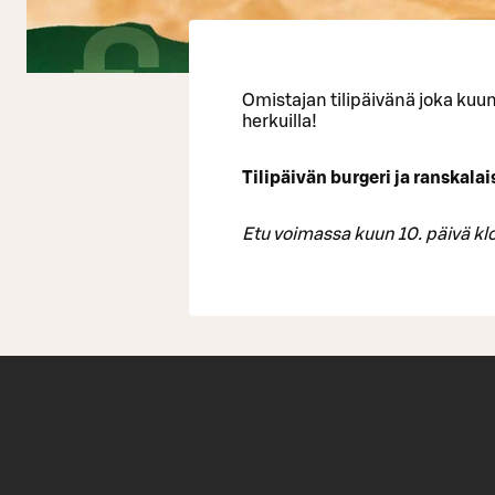
Omistajan tilipäivänä joka ku
herkuilla!
Tilipäivän burgeri ja ranskalai
Etu voimassa kuun 10. päivä klo