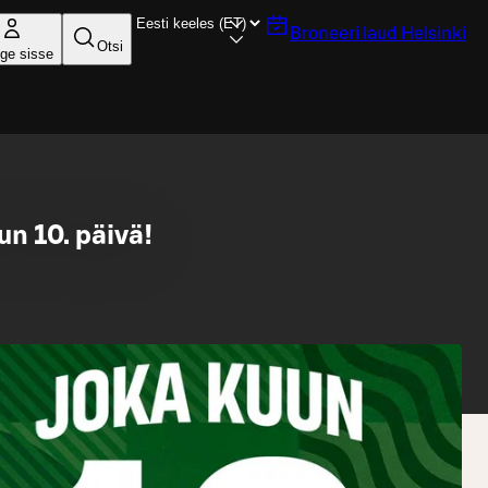
Broneeri laud
Helsinki
Otsi
ige sisse
un 10. päivä!