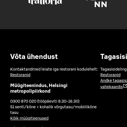
Võta ühendust
Tagasis
Kontaktandmed leiate iga restorani kodulehelt:
Tagasisideling
Restoranid
Restoranid
Andke tagasis
Müügiteenindus, Helsingi
vahekaardis
metropolipiirkond
0300 870 020 (tööpäeviti 8.30-16.30)
51 senti/kõne + kohalik võrgutasu/mobiilikõne
tasu
Kõik müügiteenused