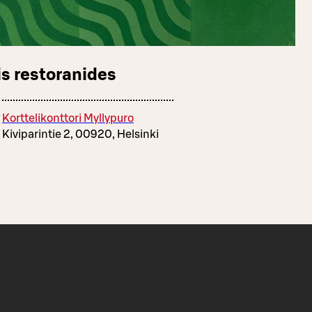
s restoranides
Korttelikonttori Myllypuro
Kiviparintie 2, 00920, Helsinki