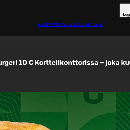
Log
Avaleht
Restoranid
Sündmused
urgeri 10 € Korttelikonttorissa – joka ku