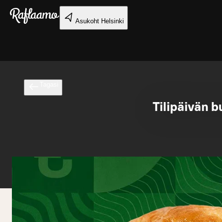
Liigu peamise sisu juurde
Asukoht
Helsinki
Tagasi
Tilipäivän b