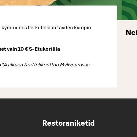
un kymmenes herkutellaan täyden kympin
Nei
set vain 10 € S-Etukortilla
 14 alkaen Korttelikonttori Myllypurossa.
Restoraniketid