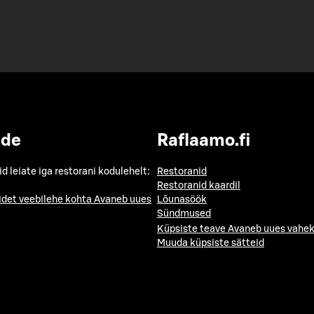
ide
Raflaamo.fi
id leiate iga restorani kodulehelt:
Restoranid
Restoranid kaardil
idet veebilehe kohta
Avaneb uues
Lõunasöök
Sündmused
Küpsiste teave
Avaneb uues vahek
Muuda küpsiste sätteid