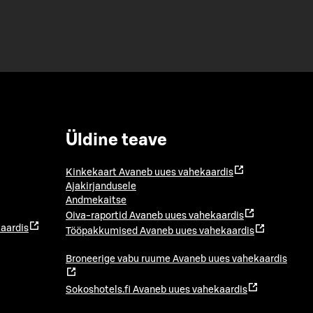
Üldine teave
Kinkekaart
Avaneb uues vahekaardis
Ajakirjandusele
Andmekaitse
Oiva-raportid
Avaneb uues vahekaardis
aardis
Tööpakkumised
Avaneb uues vahekaardis
Broneerige vabu ruume
Avaneb uues vahekaardis
Sokoshotels.fi
Avaneb uues vahekaardis