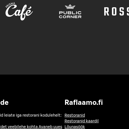
ide
Raflaamo.fi
id leiate iga restorani kodulehelt:
Restoranid
Restoranid kaardil
idet veebilehe kohta
Avaneb uues
Lõunasöök