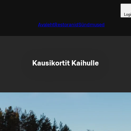
Log
Avaleht
Restoranid
Sündmused
Kausikortit Kaihulle