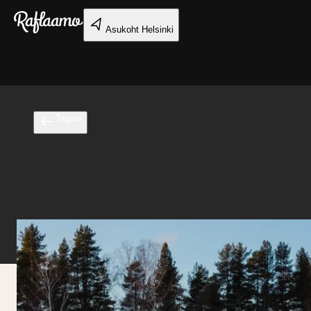
Liigu peamise sisu juurde
Asukoht
Helsinki
Tagasi