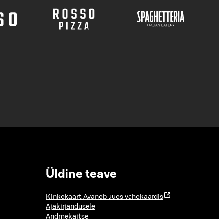
Üldine teave
Kinkekaart
Avaneb uues vahekaardis
Ajakirjandusele
Andmekaitse