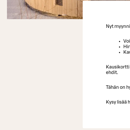
Nyt myynnis
Vo
Hi
Kau
Kausikortti
ehdit.
Tähän on hy
Kysy lisää 