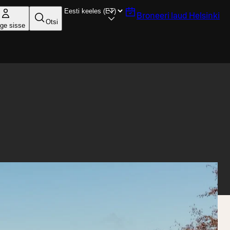
Broneeri laud
Helsinki
Otsi
ige sisse