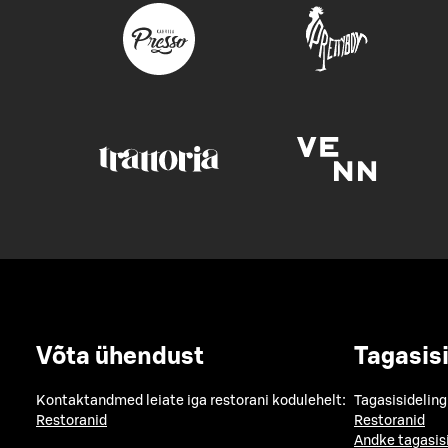
Võta ühendust
Tagasis
Kontaktandmed leiate iga restorani kodulehelt:
Tagasisideling
Restoranid
Restoranid
Andke tagasis