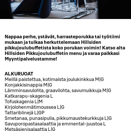
Nappaa perhe, ystävät, harrasteporukka tai työtiimi
mukaan ja tulkaa herkuttelemaan Hillsiden
pikkujoulubuffetista koko porukan voimin! Katso alta
Hillsiden Pikkujoulubuffetin menu ja varaa paikkasi
Myyntipalvelustamme!
ALKURUOAT
Meillä paistettua, kotimaista joulukinkkua M|G
Konjakkisinappia M|G
Lämminsavulohta, graavilohta, savumuikkuja M|G
Katkarapu-skagenia L
Tofuskagenia L|M
Kirjolohenmätimoussea L|G
Tattariblinejä L|GP
Smetanaa, punasipulia, pikkumaustekurkkuja L|G
Savuporopastasalaattia ja emmental-juustoa L
Metsäsienisalaattia L|G