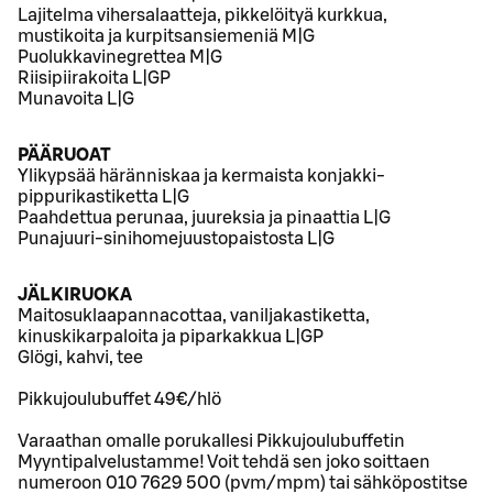
Lajitelma vihersalaatteja, pikkelöityä kurkkua,
mustikoita ja kurpitsansiemeniä M|G
Puolukkavinegrettea M|G
Riisipiirakoita L|GP
Munavoita L|G
PÄÄRUOAT
Ylikypsää häränniskaa ja kermaista konjakki-
pippurikastiketta L|G
Paahdettua perunaa, juureksia ja pinaattia L|G
Punajuuri-sinihomejuustopaistosta L|G
JÄLKIRUOKA
Maitosuklaapannacottaa, vaniljakastiketta,
kinuskikarpaloita ja piparkakkua L|GP
Glögi, kahvi, tee
Pikkujoulubuffet 49€/hlö
Varaathan omalle porukallesi Pikkujoulubuffetin
Myyntipalvelustamme! Voit tehdä sen joko soittaen
numeroon 010 7629 500 (pvm/mpm) tai sähköpostitse