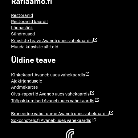
Raflaamo.fi
Restoranid
Restoranid kaardil
Lõunasöök
Sündmused
Küpsiste teave
Avaneb uues vahekaardis
Muuda küpsiste sätteid
Üldine teave
Kinkekaart
Avaneb uues vahekaardis
Ajakirjandusele
Andmekaitse
Oiva-raportid
Avaneb uues vahekaardis
Tööpakkumised
Avaneb uues vahekaardis
Broneerige vabu ruume
Avaneb uues vahekaardis
Sokoshotels.fi
Avaneb uues vahekaardis