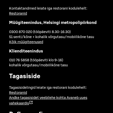
Kontaktandmed leiate iga restorani kodulehelt:
Restoranid
Müügiteenindus, Helsingi metropolipiirkond
0300 870 020 (tööpäeviti 8.30-16.30)
51 senti/kõne + kohalik võrgutasu/mobiilikõne tasu
Kõik müügiteenused
Klienditeenindus
010 76 5858 (tööpäeviti klo 9-16)
kohalik võrgutasu/mobiilikõne tasu
Tagasiside
Tagasisidelingid leiate iga restorani kodulehelt:
Restoranid
Andke tagasisidet veebilehe kohta
Avaneb uues
vahekaardis