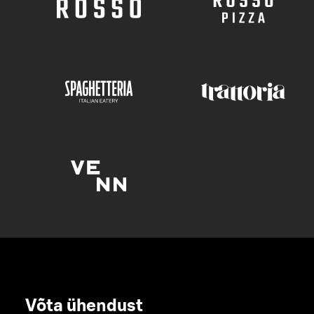
Võta ühendust