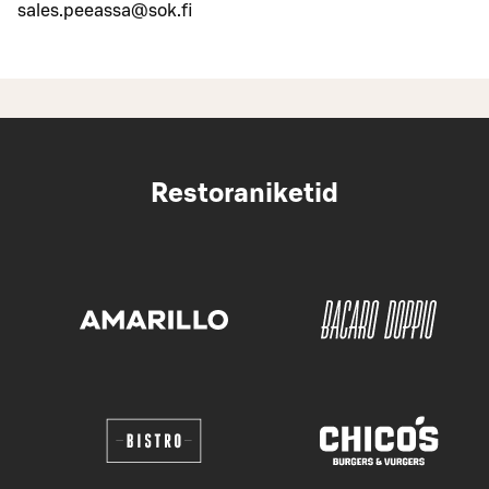
sales.peeassa@sok.fi
Restoraniketid