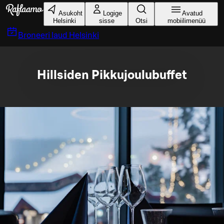
Liigu peamise sisu juurde
Asukoht
Logige
Avatud
Helsinki
sisse
Otsi
mobiilimenüü
Broneeri laud
Helsinki
Hillsiden Pikkujoulubuffet