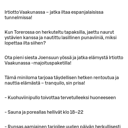
Irtiotto Vaakunassa – jatka iltaa espanjalaisissa
tunnelmissa!
Kun Torerossa on herkuteltu tapaksilla, jaettu naurut
ystävien kanssa ja nautittu lasillinen punaviiniä, miksi
lopettaa ilta siihen?
Ota pieni siesta Joensuun yössä ja jatka elämystä Irtiotto
Vaakunassa -majoituspaketilla!
Tämä miniloma tarjoaa täydellisen hetken rentoutua ja
nauttia elämästä – tranquilo, sin prisa!
- Kuohuviinipullo toivottaa tervetulleeksi huoneeseen
- Sauna ja poreallas hellivät klo 18–22
- Runsas aamiainen tarjoilee uuden päivän herkullisesti