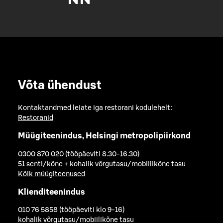
Võta ühendust
Kontaktandmed leiate iga restorani kodulehelt:
Restoranid
Müügiteenindus, Helsingi metropolipiirkond
0300 870 020 (tööpäeviti 8.30-16.30)
51 senti/kõne + kohalik võrgutasu/mobiilikõne tasu
Kõik müügiteenused
Klienditeenindus
010 76 5858 (tööpäeviti klo 9-16)
kohalik võrgutasu/mobiilikõne tasu