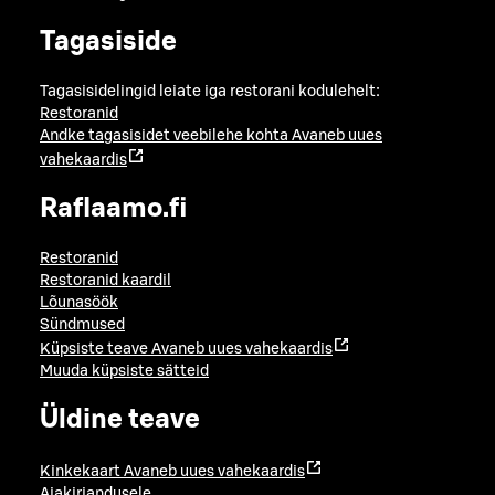
Tagasiside
Tagasisidelingid leiate iga restorani kodulehelt:
Restoranid
Andke tagasisidet veebilehe kohta
Avaneb uues
vahekaardis
Raflaamo.fi
Restoranid
Restoranid kaardil
Lõunasöök
Sündmused
Küpsiste teave
Avaneb uues vahekaardis
Muuda küpsiste sätteid
Üldine teave
Kinkekaart
Avaneb uues vahekaardis
Ajakirjandusele