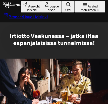
Liigu peamise sisu juurde
Asukoht
Logige
Avatud
Helsinki
sisse
Otsi
mobiilimenüü
Broneeri laud
Helsinki
Irtiotto Vaakunassa – jatka iltaa
espanjalaisissa tunnelmissa!