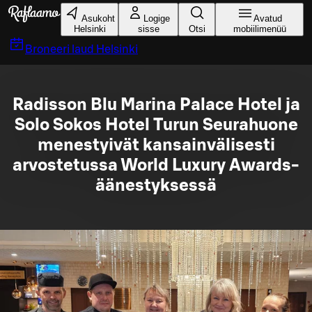
Liigu peamise sisu juurde
Asukoht
Logige
Avatud
Helsinki
sisse
Otsi
mobiilimenüü
Broneeri laud
Helsinki
Radisson Blu Marina Palace Hotel ja
Solo Sokos Hotel Turun Seurahuone
menestyivät kansainvälisesti
arvostetussa World Luxury Awards-
äänestyksessä