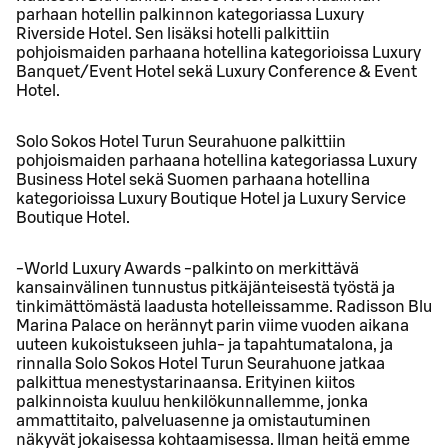
parhaan hotellin palkinnon kategoriassa Luxury
Riverside Hotel. Sen lisäksi hotelli palkittiin
pohjoismaiden parhaana hotellina kategorioissa Luxury
Banquet/Event Hotel sekä Luxury Conference & Event
Hotel.
Solo Sokos Hotel Turun Seurahuone palkittiin
pohjoismaiden parhaana hotellina kategoriassa Luxury
Business Hotel sekä Suomen parhaana hotellina
kategorioissa Luxury Boutique Hotel ja Luxury Service
Boutique Hotel.
-World Luxury Awards -palkinto on merkittävä
kansainvälinen tunnustus pitkäjänteisestä työstä ja
tinkimättömästä laadusta hotelleissamme. Radisson Blu
Marina Palace on herännyt parin viime vuoden aikana
uuteen kukoistukseen juhla- ja tapahtumatalona, ja
rinnalla Solo Sokos Hotel Turun Seurahuone jatkaa
palkittua menestystarinaansa. Erityinen kiitos
palkinnoista kuuluu henkilökunnallemme, jonka
ammattitaito, palveluasenne ja omistautuminen
näkyvät jokaisessa kohtaamisessa. Ilman heitä emme