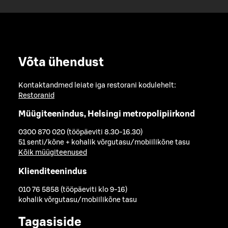
Võta ühendust
Kontaktandmed leiate iga restorani kodulehelt:
Restoranid
Müügiteenindus, Helsingi metropolipiirkond
0300 870 020 (tööpäeviti 8.30-16.30)
51 senti/kõne + kohalik võrgutasu/mobiilikõne tasu
Kõik müügiteenused
Klienditeenindus
010 76 5858 (tööpäeviti klo 9-16)
kohalik võrgutasu/mobiilikõne tasu
Tagasiside