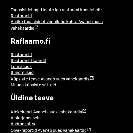
Tagasisidelingid leiate iga restorani kodulehelt:
Restoranid
Andke tagasisidet veebilehe kohta
Avaneb uues
vahekaardis
Raflaamo.fi
Restoranid
Restoranid kaardil
Lõunasöök
Sündmused
Küpsiste teave
Avaneb uues vahekaardis
Muuda küpsiste sätteid
Üldine teave
Kinkekaart
Avaneb uues vahekaardis
Ajakirjandusele
Andmekaitse
Oiva-raportid
Avaneb uues vahekaardis