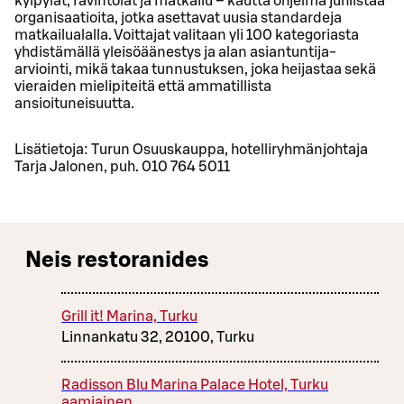
kylpylät, ravintolat ja matkailu – kautta ohjelma juhlistaa
organisaatioita, jotka asettavat uusia standardeja
matkailualalla. Voittajat valitaan yli 100 kategoriasta
yhdistämällä yleisöäänestys ja alan asiantuntija-
arviointi, mikä takaa tunnustuksen, joka heijastaa sekä
vieraiden mielipiteitä että ammatillista
ansioituneisuutta.
Lisätietoja: Turun Osuuskauppa, hotelliryhmänjohtaja
Tarja Jalonen, puh. 010 764 5011
Neis restoranides
Grill it! Marina, Turku
Linnankatu 32, 20100, Turku
Radisson Blu Marina Palace Hotel, Turku
aamiainen