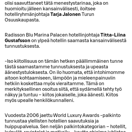
olisi saavuttaneet tätä menestystarinaa, joka on
huomioitu jälleen kansainvälisesti, iloitsee
hotelliryhmänjohtaja
Tarja Jalonen
Turun
Osuuskaupasta.
Radisson Blu Marina Palacen hotellinjohtaja
Titta-Liina
Gustafsson
on ylpeä hotellin saamasta kansainvälisestä
tunnustuksesta.
-Iso kiitollisuus on tämän hetken päällimmäinen tunne
tästä saamastamme tunnustuksesta ja upeasta
äänestystuloksesta. On ilo huomata, että intohimomme
aitoon kohtaamiseen, lämpöön ja mieleenpainuviin
hetkiin koskettaa myös vieraitamme. Tämä on
merkityksellinen osoitus siitä, että sydämellä tehty työ
näkyy ja tuntuu – kiitos jokaiselle, joka äänesti. Kiitos
myös upealle henkilökunnalleni.
Vuodesta 2006 jaettu World Luxury Awards -palkinto
tunnustaa ylellisten hotellien saavutuksia ja
huippupalvelua. Sen neljän palkintokategorian – hotellit,