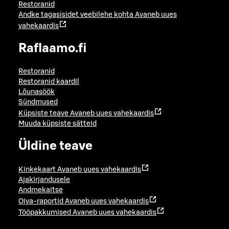
Restoranid
Andke tagasisidet veebilehe kohta
Avaneb uues
vahekaardis
Raflaamo.fi
Restoranid
Restoranid kaardil
Lõunasöök
Sündmused
Küpsiste teave
Avaneb uues vahekaardis
Muuda küpsiste sätteid
Üldine teave
Kinkekaart
Avaneb uues vahekaardis
Ajakirjandusele
Andmekaitse
Oiva-raportid
Avaneb uues vahekaardis
Tööpakkumised
Avaneb uues vahekaardis