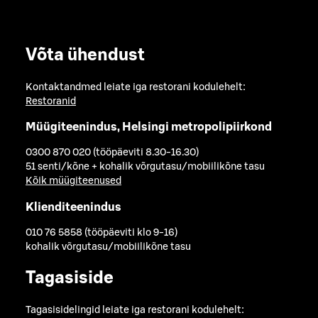
Võta ühendust
Kontaktandmed leiate iga restorani kodulehelt:
Restoranid
Müügiteenindus, Helsingi metropolipiirkond
0300 870 020 (tööpäeviti 8.30-16.30)
51 senti/kõne + kohalik võrgutasu/mobiilikõne tasu
Kõik müügiteenused
Klienditeenindus
010 76 5858 (tööpäeviti klo 9-16)
kohalik võrgutasu/mobiilikõne tasu
Tagasiside
Tagasisidelingid leiate iga restorani kodulehelt: