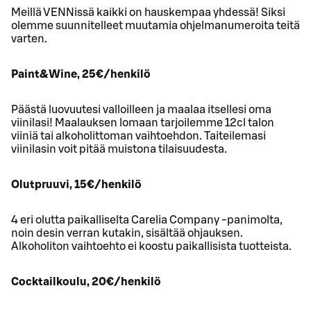
Meillä VENNissä kaikki on hauskempaa yhdessä! Siksi
olemme suunnitelleet muutamia ohjelmanumeroita teitä
varten.
Paint&Wine, 25€/henkilö
Päästä luovuutesi valloilleen ja maalaa itsellesi oma
viinilasi! Maalauksen lomaan tarjoilemme 12cl talon
viiniä tai alkoholittoman vaihtoehdon. Taiteilemasi
viinilasin voit pitää muistona tilaisuudesta.
Olutpruuvi, 15€/henkilö
4 eri olutta paikalliselta Carelia Company -panimolta,
noin desin verran kutakin, sisältää ohjauksen.
Alkoholiton vaihtoehto ei koostu paikallisista tuotteista.
Cocktailkoulu, 20€/henkilö