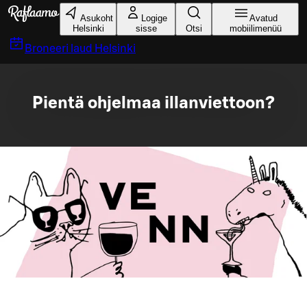
Liigu peamise sisu juurde
Asukoht
Logige
Avatud
Helsinki
sisse
Otsi
mobiilimenüü
Broneeri laud
Helsinki
Pientä ohjelmaa illanviettoon?