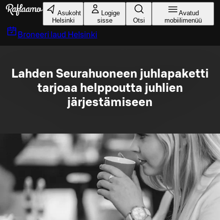
Liigu peamise sisu juurde
Asukoht
Logige
Avatud
Helsinki
sisse
Otsi
mobiilimenüü
Broneeri laud
Helsinki
Lahden Seurahuoneen juhlapaketti
tarjoaa helppoutta juhlien
järjestämiseen