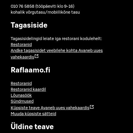
010 76 5858 (tööpäeviti klo 9-16)
kohalik võrgutasu/mobiilikõne tasu
Tagasiside
Tagasisidelingid leiate iga restorani kodulehelt:
Restoranid
Andke tagasisidet veebilehe kohta
Avaneb uues
vahekaardis
Raflaamo.fi
Restoranid
Restoranid kaardil
Lõunasöök
Sündmused
Küpsiste teave
Avaneb uues vahekaardis
Muuda küpsiste sätteid
Üldine teave