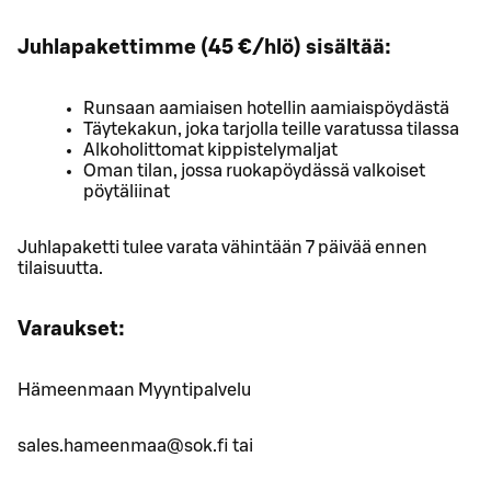
Juhlapakettimme (45 €/hlö) sisältää:
Runsaan aamiaisen hotellin aamiaispöydästä
Täytekakun, joka tarjolla teille varatussa tilassa
Alkoholittomat kippistelymaljat
Oman tilan, jossa ruokapöydässä valkoiset
pöytäliinat
Juhlapaketti tulee varata vähintään 7 päivää ennen
tilaisuutta.
Varaukset:
Hämeenmaan Myyntipalvelu
sales.hameenmaa@sok.fi tai