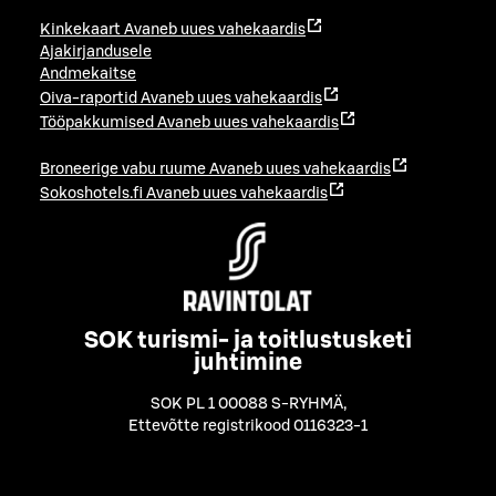
Kinkekaart
Avaneb uues vahekaardis
Ajakirjandusele
Andmekaitse
Oiva-raportid
Avaneb uues vahekaardis
Tööpakkumised
Avaneb uues vahekaardis
Broneerige vabu ruume
Avaneb uues vahekaardis
Sokoshotels.fi
Avaneb uues vahekaardis
SOK turismi- ja toitlustusketi
juhtimine
SOK PL 1 00088 S-RYHMÄ
,
Ettevõtte registrikood 0116323-1