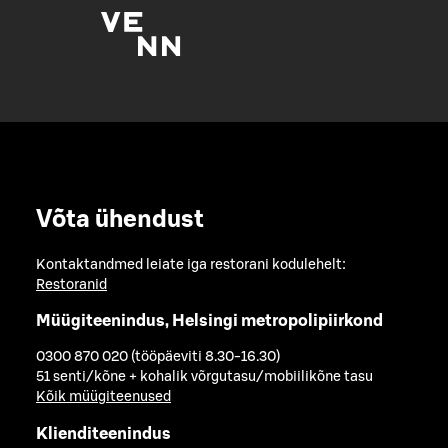
Võta ühendust
Kontaktandmed leiate iga restorani kodulehelt:
Restoranid
Müügiteenindus, Helsingi metropolipiirkond
0300 870 020 (tööpäeviti 8.30-16.30)
51 senti/kõne + kohalik võrgutasu/mobiilikõne tasu
Kõik müügiteenused
Klienditeenindus