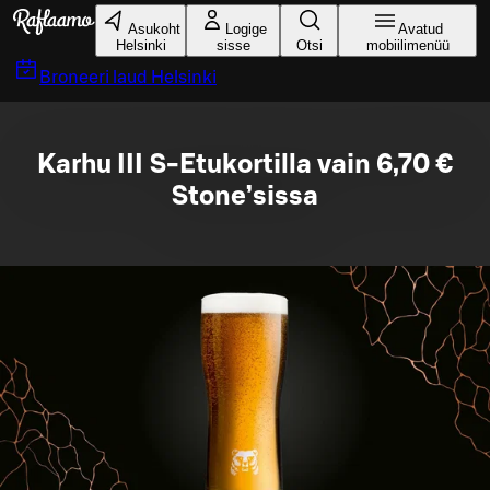
Liigu peamise sisu juurde
Asukoht
Logige
Avatud
Helsinki
sisse
Otsi
mobiilimenüü
Broneeri laud
Helsinki
Karhu III S-Etukortilla vain 6,70 €
Stone’sissa