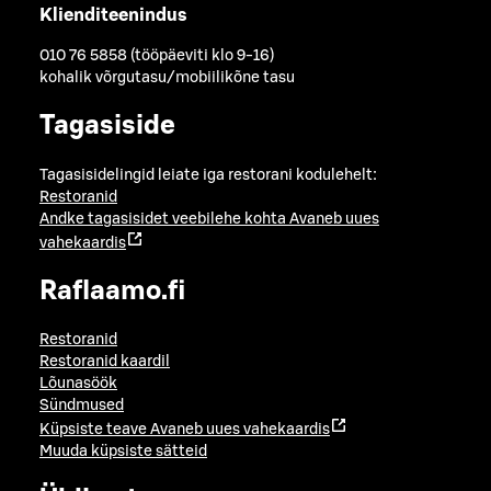
Klienditeenindus
010 76 5858 (tööpäeviti klo 9-16)
kohalik võrgutasu/mobiilikõne tasu
Tagasiside
Tagasisidelingid leiate iga restorani kodulehelt:
Restoranid
Andke tagasisidet veebilehe kohta
Avaneb uues
vahekaardis
Raflaamo.fi
Restoranid
Restoranid kaardil
Lõunasöök
Sündmused
Küpsiste teave
Avaneb uues vahekaardis
Muuda küpsiste sätteid