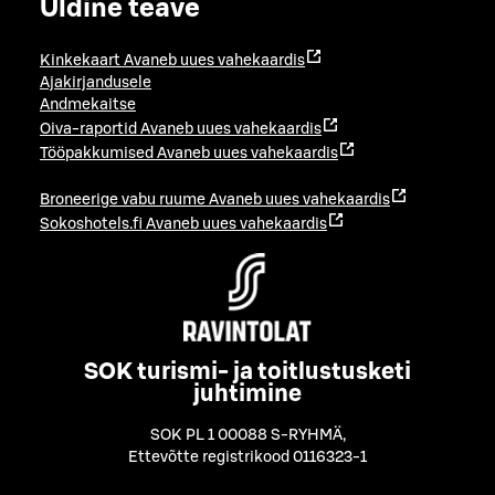
Üldine teave
Kinkekaart
Avaneb uues vahekaardis
Ajakirjandusele
Andmekaitse
Oiva-raportid
Avaneb uues vahekaardis
Tööpakkumised
Avaneb uues vahekaardis
Broneerige vabu ruume
Avaneb uues vahekaardis
Sokoshotels.fi
Avaneb uues vahekaardis
SOK turismi- ja toitlustusketi
juhtimine
SOK PL 1 00088 S-RYHMÄ
,
Ettevõtte registrikood 0116323-1