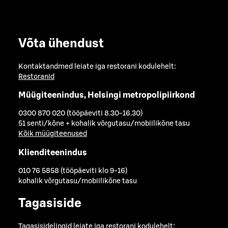
Võta ühendust
Kontaktandmed leiate iga restorani kodulehelt:
Restoranid
Müügiteenindus, Helsingi metropolipiirkond
0300 870 020 (tööpäeviti 8.30-16.30)
51 senti/kõne + kohalik võrgutasu/mobiilikõne tasu
Kõik müügiteenused
Klienditeenindus
010 76 5858 (tööpäeviti klo 9-16)
kohalik võrgutasu/mobiilikõne tasu
Tagasiside
Tagasisidelingid leiate iga restorani kodulehelt: