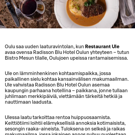
Oulu saa uuden laaturavintolan, kun
Restaurant Ule
avaa ovensa Radisson Blu Hotel Oulun yhteyteen – tutun
Bistro Mesun tilalle, Oulujoen upeissa rantamaisemissa.
Ule on lämminhenkinen kohtaamispaikka, jossa
paikallinen sielu kohtaa kansainvälisen makumaailman.
Ule vahvistaa Radisson Blu Hotel Oulun asemaa
kaupungin parhaana hotellina – paikkana, jonne tullaan
juhlimaan merkkipäiviä, viettämään tärkeitä hetkiä ja
nauttimaan laadusta.
Ulessa laatu tarkoittaa rentoa huippuosaamista.
Keittiötiimi loihtii elämyksellisiä annoksia kotimaisista,
sesongin raaka-aineista. Tuloksena on selkeä ja raikas
makumaailma, jossa jokainen annos puhuu puolestaan,