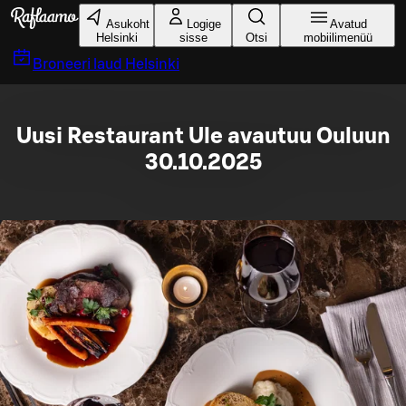
Liigu peamise sisu juurde
Asukoht
Logige
Avatud
Helsinki
sisse
Otsi
mobiilimenüü
Broneeri laud
Helsinki
Uusi Restaurant Ule avautuu Ouluun
30.10.2025