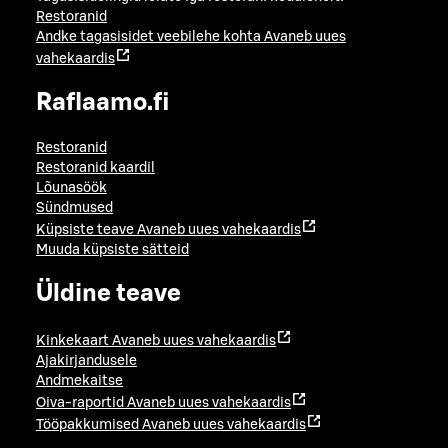
Restoranid
Andke tagasisidet veebilehe kohta
Avaneb uues
vahekaardis
Raflaamo.fi
Restoranid
Restoranid kaardil
Lõunasöök
Sündmused
Küpsiste teave
Avaneb uues vahekaardis
Muuda küpsiste sätteid
Üldine teave
Kinkekaart
Avaneb uues vahekaardis
Ajakirjandusele
Andmekaitse
Oiva-raportid
Avaneb uues vahekaardis
Tööpakkumised
Avaneb uues vahekaardis