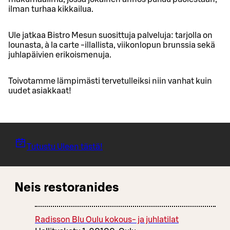
ilman turhaa kikkailua.
Ule jatkaa Bistro Mesun suosittuja palveluja: tarjolla on
lounasta, à la carte -illallista, viikonlopun brunssia sekä
juhlapäivien erikoismenuja.
Toivotamme lämpimästi tervetulleiksi niin vanhat kuin
uudet asiakkaat!
Tutustu Uleen tästä!
Neis restoranides
Radisson Blu Oulu kokous- ja juhlatilat