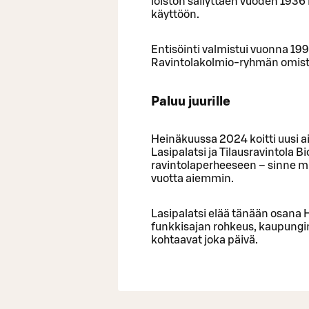
loiston säilyttäen vuoden 193
käyttöön.
Entisöinti valmistui vuonna 1998
Ravintolakolmio-ryhmän omis
Paluu juurille
Heinäkuussa 2024 koitti uusi ai
Lasipalatsi ja Tilausravintola 
ravintolaperheeseen – sinne m
vuotta aiemmin.
Lasipalatsi elää tänään osana 
funkkisajan rohkeus, kaupungin 
kohtaavat joka päivä.