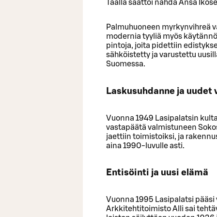
Täällä saattoi nähdä Ansa Ikose
Palmuhuoneen myrkynvihreä väri 
modernia tyyliä myös käytännöll
pintoja, joita pidettiin edistyks
sähköistetty ja varustettu uusilla
Suomessa.
Laskusuhdanne ja uudet 
Vuonna 1949 Lasipalatsin kulta-
vastapäätä valmistuneen Sokos-
jaettiin toimistoiksi, ja rakennu
aina 1990-luvulle asti.
Entisöinti ja uusi elämä
Vuonna 1995 Lasipalatsi pääsi 
Arkkitehtitoimisto Alli sai te