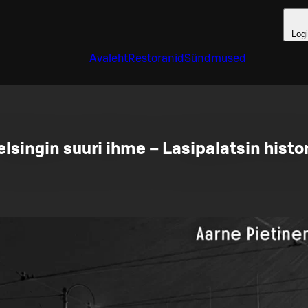
Log
Avaleht
Restoranid
Sündmused
lsingin suuri ihme – Lasipalatsin histo