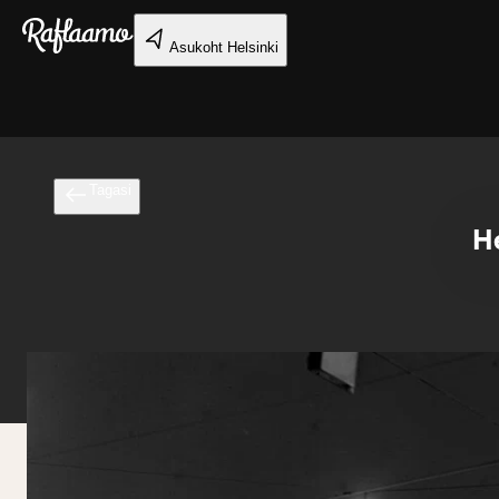
Liigu peamise sisu juurde
Asukoht
Helsinki
Tagasi
He