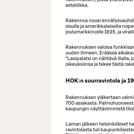
estetiikka.
Rakennus nousi ennätysvauhdil
sisulla ja amerikkalaisella nop
joulumarkkinoille 1935, ja virall
Rakennuksen valoisa funkkisarkk
uuden ihmeen. Eräässä aikakau
“Lasipalatsi on nähtävä illalla, 
oikeuksiinsa ja tekee tästä rak
HOK:n suurravintola ja 1
Rakennuksen yläkertaan valmis
700 asiakasta. Palmuhuoneesta Bi
kaupungin näyttävimmistä tiloi
Laman jälkeen helsinkiläiset hal
ravintolasta tuli kaupunkilaiste