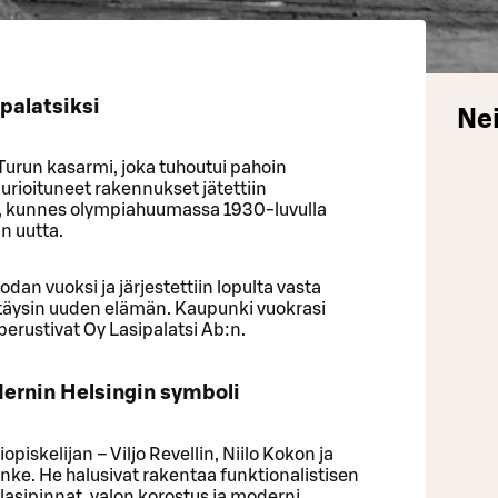
palatsiksi
Nei
 Turun kasarmi, joka tuhoutui pahoin
urioituneet rakennukset jätettiin
 kunnes olympiahuumassa 1930-luvulla
in uutta.
odan vuoksi ja järjestettiin lopulta vasta
 täysin uuden elämän. Kaupunki vuokrasi
 perustivat Oy Lasipalatsi Ab:n.
dernin Helsingin symboli
opiskelijan – Viljo Revellin, Niilo Kokon ja
ke. He halusivat rakentaa funktionalistisen
lasipinnat, valon korostus ja moderni