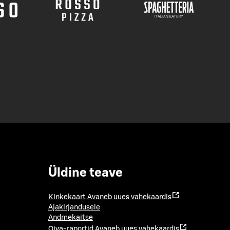
Üldine teave
Kinkekaart
Avaneb uues vahekaardis
Ajakirjandusele
Andmekaitse
Oiva-raportid
Avaneb uues vahekaardis