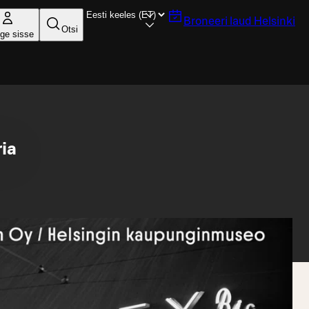
Broneeri laud
Helsinki
Otsi
ige sisse
ria