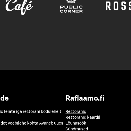
ide
Raflaamo.fi
id leiate iga restorani kodulehelt:
Restoranid
Restoranid kaardil
idet veebilehe kohta
Avaneb uues
Lõunasöök
Sündmused