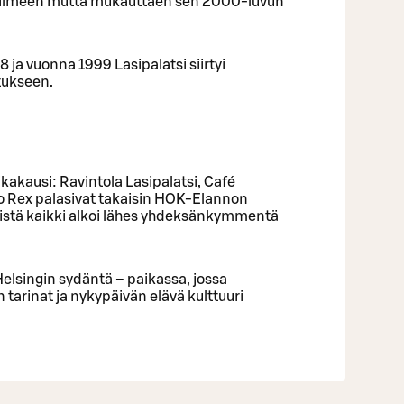
6 ilmeen mutta mukauttaen sen 2000-luvun
 ja vuonna 1999 Lasipalatsi siirtyi
tukseen.
kakausi: Ravintola Lasipalatsi, Café
Bio Rex palasivat takaisin HOK-Elannon
istä kaikki alkoi lähes yhdeksänkymmentä
Helsingin sydäntä – paikassa, jossa
tarinat ja nykypäivän elävä kulttuuri