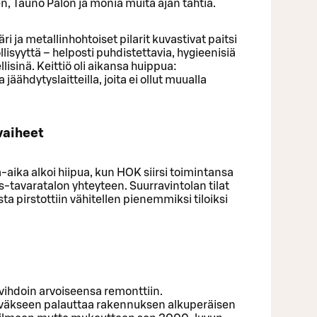
n, Tauno Palon ja monia muita ajan tähtiä.
ja metallinhohtoiset pilarit kuvastivat paitsi
isyyttä – helposti puhdistettavia, hygieenisiä
ellisinä. Keittiö oli aikansa huippua:
 jäähdytyslaitteilla, joita ei ollut muualla
vaiheet
aika alkoi hiipua, kun HOK siirsi toimintansa
tavaratalon yhteyteen. Suurravintolan tilat
sta pirstottiin vähitellen pienemmiksi tiloiksi
vihdoin arvoiseensa remonttiin.
htäväkseen palauttaa rakennuksen alkuperäisen