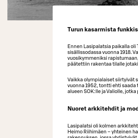
Turun kasarmista funkkis
Ennen Lasipalatsia paikalla oli
sisällissodassa vuonna 1918. Va
vuosikymmeniksi rapistumaan,
päätettiin rakentaa tilalle jotak
Vaikka olympialaiset siirtyivät s
vuonna 1952, tontti ehti saada
alueen SOK:lle ja Valiolle, jotka
Nuoret arkkitehdit ja mo
Lasipalatsi oli kolmen arkkitehti
Heimo Riihimäen – yhteinen han
rakennuksen, jossa yhdistyivät 