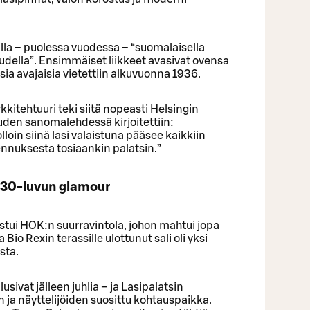
la – puolessa vuodessa – “suomalaisella
eudella”. Ensimmäiset liikkeet avasivat ovensa
isia avajaisia vietettiin alkuvuonna 1936.
itehtuuri teki siitä nopeasti Helsingin
den sanomalehdessä kirjoitettiin:
jolloin siinä lasi valaistuna pääsee kaikkiin
ennuksesta tosiaankin palatsin.”
930-luvun glamour
tui HOK:n suurravintola, johon mahtui jopa
o Rexin terassille ulottunut sali oli yksi
sta.
usivat jälleen juhlia – ja Lasipalatsin
n ja näyttelijöiden suosittu kohtauspaikka.