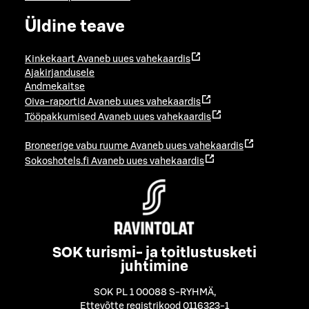
Üldine teave
Kinkekaart
Avaneb uues vahekaardis
Ajakirjandusele
Andmekaitse
Oiva-raportid
Avaneb uues vahekaardis
Tööpakkumised
Avaneb uues vahekaardis
Broneerige vabu ruume
Avaneb uues vahekaardis
Sokoshotels.fi
Avaneb uues vahekaardis
SOK turismi- ja toitlustusketi
juhtimine
SOK PL 1 00088 S-RYHMÄ
,
Ettevõtte registrikood 0116323-1