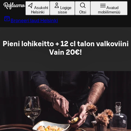
Liigu peamise sisu juurde
Asukoht
Logige
Avatud
Helsinki
sisse
Otsi
mobiilimenüü
Broneeri laud
Helsinki
Pieni lohikeitto + 12 cl talon valkoviini
Vain 20€!