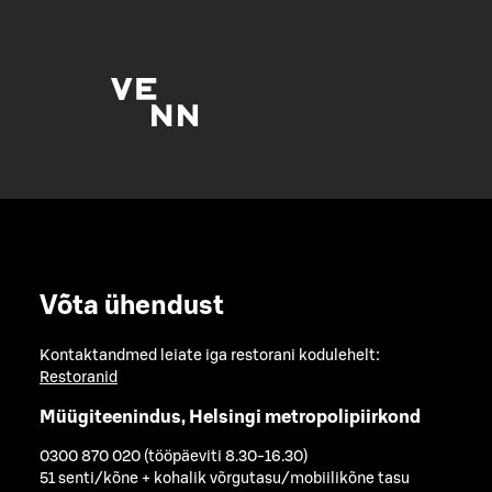
Võta ühendust
Kontaktandmed leiate iga restorani kodulehelt:
Restoranid
Müügiteenindus, Helsingi metropolipiirkond
0300 870 020 (tööpäeviti 8.30-16.30)
51 senti/kõne + kohalik võrgutasu/mobiilikõne tasu