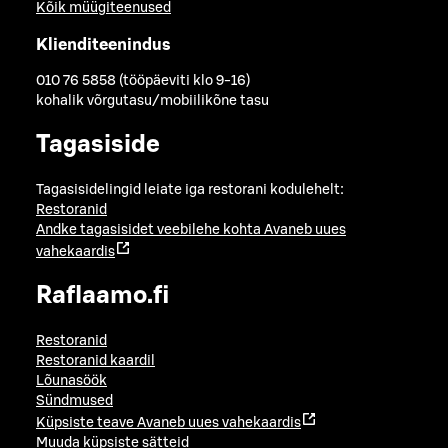
Kõik müügiteenused
Klienditeenindus
010 76 5858 (tööpäeviti klo 9-16)
kohalik võrgutasu/mobiilikõne tasu
Tagasiside
Tagasisidelingid leiate iga restorani kodulehelt:
Restoranid
Andke tagasisidet veebilehe kohta
Avaneb uues
vahekaardis
Raflaamo.fi
Restoranid
Restoranid kaardil
Lõunasöök
Sündmused
Küpsiste teave
Avaneb uues vahekaardis
Muuda küpsiste sätteid