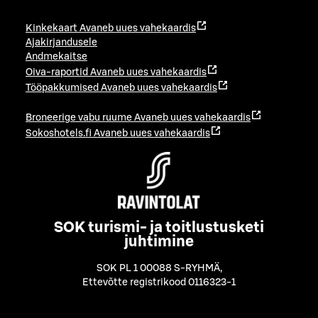
Kinkekaart
Avaneb uues vahekaardis
Ajakirjandusele
Andmekaitse
Oiva-raportid
Avaneb uues vahekaardis
Tööpakkumised
Avaneb uues vahekaardis
Broneerige vabu ruume
Avaneb uues vahekaardis
Sokoshotels.fi
Avaneb uues vahekaardis
SOK turismi- ja toitlustusketi
juhtimine
SOK PL 1 00088 S-RYHMÄ
,
Ettevõtte registrikood 0116323-1