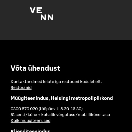
Võta ühendust
Kontaktandmed leiate iga restorani kodulehelt:
Restoranid
Müügiteenindus, Helsingi metropolipiirkond
0300 870 020 (tööpäeviti 8.30-16.30)
51 senti/kõne + kohalik võrgutasu/mobiilikõne tasu
Kõik müügiteenused
Klienditeenindus