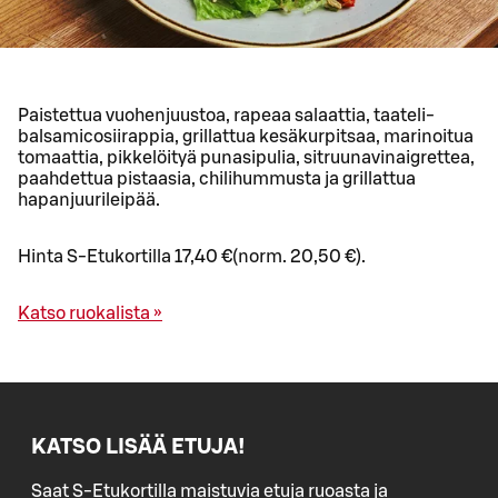
Paistettua vuohenjuustoa, rapeaa salaattia, taateli-
balsamicosiirappia, grillattua kesäkurpitsaa, marinoitua
tomaattia, pikkelöityä punasipulia, sitruunavinaigrettea,
paahdettua pistaasia, chilihummusta ja grillattua
hapanjuurileipää.
Hinta S-Etukortilla 17,40 €(norm. 20,50 €).
Katso ruokalista »
KATSO LISÄÄ ETUJA!
Saat S-Etukortilla maistuvia etuja ruoasta ja