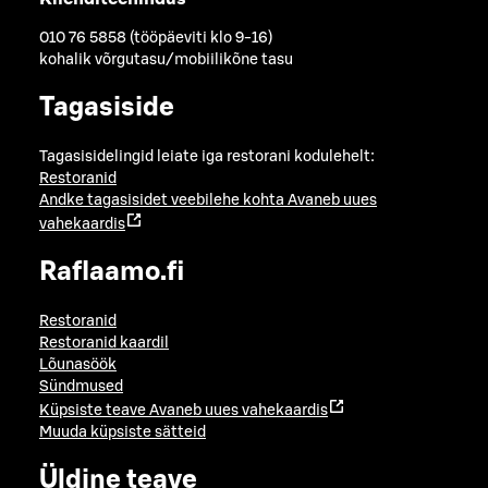
010 76 5858 (tööpäeviti klo 9-16)
kohalik võrgutasu/mobiilikõne tasu
Tagasiside
Tagasisidelingid leiate iga restorani kodulehelt:
Restoranid
Andke tagasisidet veebilehe kohta
Avaneb uues
vahekaardis
Raflaamo.fi
Restoranid
Restoranid kaardil
Lõunasöök
Sündmused
Küpsiste teave
Avaneb uues vahekaardis
Muuda küpsiste sätteid
Üldine teave