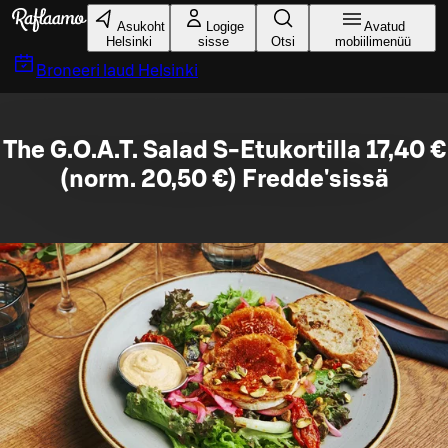
Liigu peamise sisu juurde
Asukoht
Logige
Avatud
Helsinki
sisse
Otsi
mobiilimenüü
Broneeri laud
Helsinki
The G.O.A.T. Salad S-Etukortilla 17,40 €
(norm. 20,50 €) Fredde'sissä