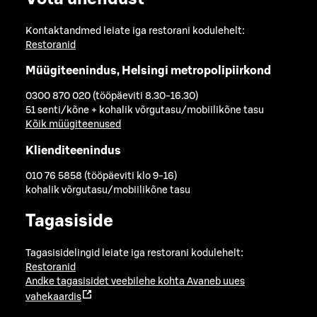
Kontaktandmed leiate iga restorani kodulehelt:
Restoranid
Müügiteenindus, Helsingi metropolipiirkond
0300 870 020 (tööpäeviti 8.30-16.30)
51 senti/kõne + kohalik võrgutasu/mobiilikõne tasu
Kõik müügiteenused
Klienditeenindus
010 76 5858 (tööpäeviti klo 9-16)
kohalik võrgutasu/mobiilikõne tasu
Tagasiside
Tagasisidelingid leiate iga restorani kodulehelt:
Restoranid
Andke tagasisidet veebilehe kohta
Avaneb uues
vahekaardis