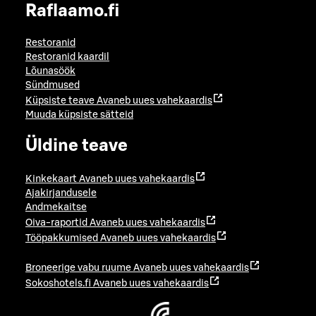
Raflaamo.fi
Restoranid
Restoranid kaardil
Lõunasöök
Sündmused
Küpsiste teave
Avaneb uues vahekaardis
Muuda küpsiste sätteid
Üldine teave
Kinkekaart
Avaneb uues vahekaardis
Ajakirjandusele
Andmekaitse
Oiva-raportid
Avaneb uues vahekaardis
Tööpakkumised
Avaneb uues vahekaardis
Broneerige vabu ruume
Avaneb uues vahekaardis
Sokoshotels.fi
Avaneb uues vahekaardis