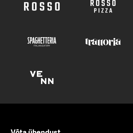
Võta ühendust