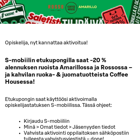
Opiskelija, nyt kannattaa aktivoitua!
S-mobiilin etukupongilla saat -20 %
alennuksen ruoista Amarillossa ja Rossossa –
ja kahvilan ruoka- & juomatuotteista Coffee
Housessa!
Etukupongin saat käyttöösi aktivoimalla
opiskelijastatuksen S-mobiilissa. Tässä ohjeet:
Kirjaudu S-mobiiliin
Minä > Omat tiedot > Jäsenyyden tiedot
Vahvista aktivointi oppilaitoksen sähköpostiin
tulleesta vahvistusviestistä – done!