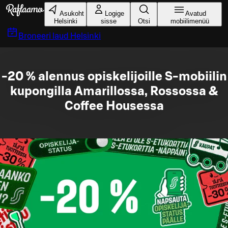
Liigu peamise sisu juurde
Asukoht
Logige
Avatud
Helsinki
sisse
Otsi
mobiilimenüü
Broneeri laud
Helsinki
-20 % alennus opiskelijoille S-mobiilin
kupongilla Amarillossa, Rossossa &
Coffee Housessa