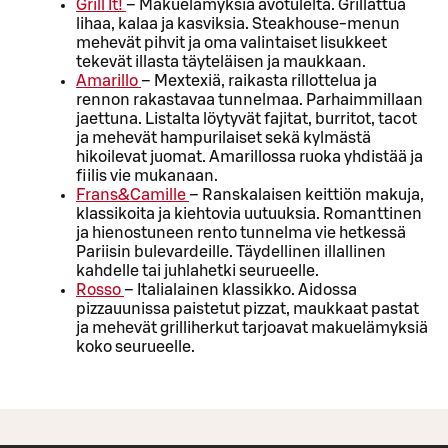
Grill It!
– Makuelämyksiä avotulelta. Grillattua
lihaa, kalaa ja kasviksia. Steakhouse-menun
mehevät pihvit ja oma valintaiset lisukkeet
tekevät illasta täyteläisen ja maukkaan.
Amarillo
– Mextexiä, raikasta rillottelua ja
rennon rakastavaa tunnelmaa. Parhaimmillaan
jaettuna. Listalta löytyvät fajitat, burritot, tacot
ja mehevät hampurilaiset sekä kylmästä
hikoilevat juomat. Amarillossa ruoka yhdistää ja
fiilis vie mukanaan.
Frans&Camille
– Ranskalaisen keittiön makuja,
klassikoita ja kiehtovia uutuuksia. Romanttinen
ja hienostuneen rento tunnelma vie hetkessä
Pariisin bulevardeille. Täydellinen illallinen
kahdelle tai juhlahetki seurueelle.
Rosso
– Italialainen klassikko. Aidossa
pizzauunissa paistetut pizzat, maukkaat pastat
ja mehevät grilliherkut tarjoavat makuelämyksiä
koko seurueelle.