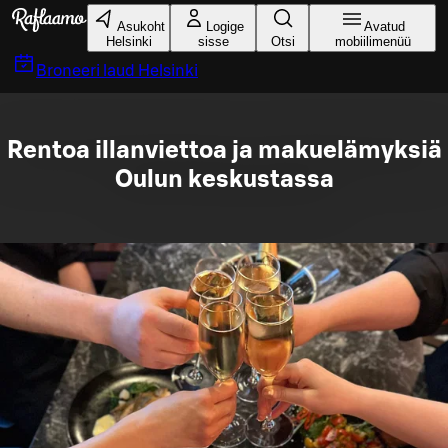
Liigu peamise sisu juurde
Asukoht
Logige
Avatud
Helsinki
sisse
Otsi
mobiilimenüü
Broneeri laud
Helsinki
Rentoa illanviettoa ja makuelämyksiä
Oulun keskustassa