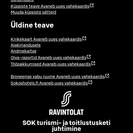
Sündmused
Küpsiste teave
Avaneb uues vahekaardis
Muuda küpsiste sätteid
Üldine teave
Kinkekaart
Avaneb uues vahekaardis
Ajakirjandusele
Andmekaitse
Oiva-raportid
Avaneb uues vahekaardis
Tööpakkumised
Avaneb uues vahekaardis
Broneerige vabu ruume
Avaneb uues vahekaardis
Sokoshotels.fi
Avaneb uues vahekaardis
SOK turismi- ja toitlustusketi
juhtimine