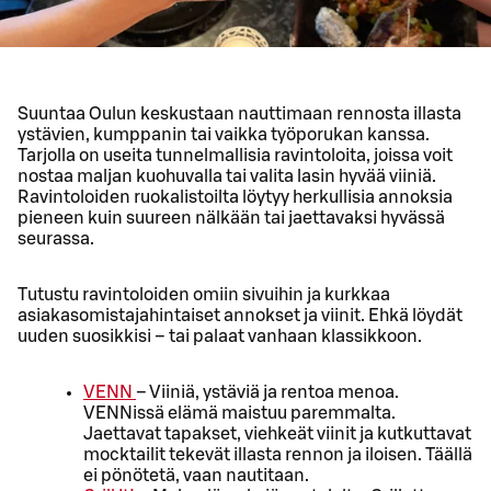
Suuntaa Oulun keskustaan nauttimaan rennosta illasta
ystävien, kumppanin tai vaikka työporukan kanssa.
Tarjolla on useita tunnelmallisia ravintoloita, joissa voit
nostaa maljan kuohuvalla tai valita lasin hyvää viiniä.
Ravintoloiden ruokalistoilta löytyy herkullisia annoksia
pieneen kuin suureen nälkään tai jaettavaksi hyvässä
seurassa.
Tutustu ravintoloiden omiin sivuihin ja kurkkaa
asiakasomistajahintaiset annokset ja viinit. Ehkä löydät
uuden suosikkisi – tai palaat vanhaan klassikkoon.
VENN
– Viiniä, ystäviä ja rentoa menoa.
VENNissä elämä maistuu paremmalta.
Jaettavat tapakset, viehkeät viinit ja kutkuttavat
mocktailit tekevät illasta rennon ja iloisen. Täällä
ei pönötetä, vaan nautitaan.