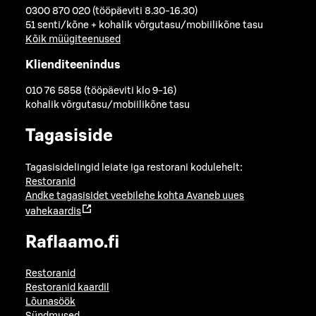
0300 870 020 (tööpäeviti 8.30-16.30)
51 senti/kõne + kohalik võrgutasu/mobiilikõne tasu
Kõik müügiteenused
Klienditeenindus
010 76 5858 (tööpäeviti klo 9-16)
kohalik võrgutasu/mobiilikõne tasu
Tagasiside
Tagasisidelingid leiate iga restorani kodulehelt:
Restoranid
Andke tagasisidet veebilehe kohta
Avaneb uues
vahekaardis
Raflaamo.fi
Restoranid
Restoranid kaardil
Lõunasöök