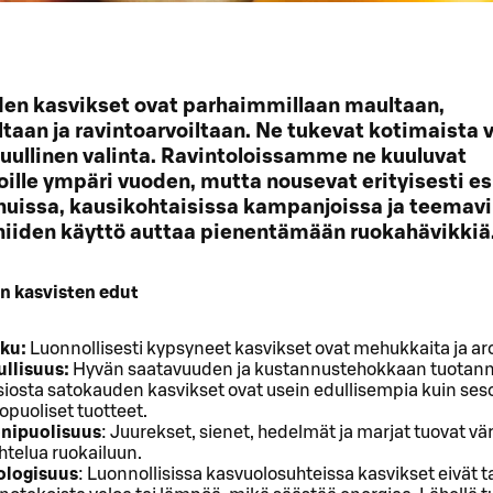
en kasvikset ovat parhaimmillaan maultaan,
taan ja ravintoarvoiltaan. Ne tukevat kotimaista vi
uullinen valinta. Ravintoloissamme ne kuuluvat
oille ympäri vuoden, mutta nousevat erityisesti es
uissa, kausikohtaisissa kampanjoissa ja teemavii
niiden käyttö auttaa pienentämään ruokahävikkiä
n kasvisten edut
ku:
Luonnollisesti kypsyneet kasvikset ovat mehukkaita ja ar
ullisuus:
Hyvän saatavuuden ja kustannustehokkaan tuotan
iosta satokauden kasvikset ovat usein edullisempia kuin ses
opuoliset tuotteet.
nipuolisuus
: Juurekset, sienet, hedelmät ja marjat tuovat vär
htelua ruokailuun.
ologisuus
: Luonnollisissa kasvuolosuhteissa kasvikset eivät t