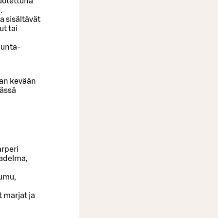
tuotettuna
.
a sisältävät
t tai
junta-
aan kevään
Tässä
arperi
vadelma,
uumu,
t marjat ja