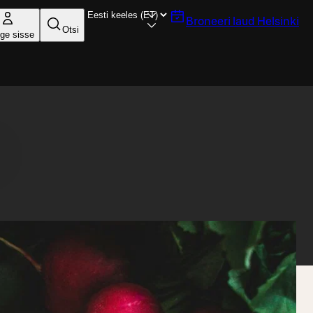
Broneeri laud
Helsinki
Otsi
ige sisse