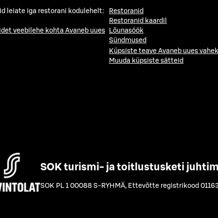
id leiate iga restorani kodulehelt:
Restoranid
Restoranid kaardil
idet veebilehe kohta
Avaneb uues
Lõunasöök
Sündmused
Küpsiste teave
Avaneb uues vahek
Muuda küpsiste sätteid
SOK turismi- ja toitlustusketi juhti
SOK PL 1 00088 S-RYHMÄ
,
Ettevõtte registrikood 0116