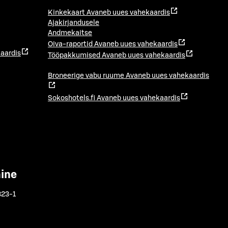
Kinkekaart
Avaneb uues vahekaardis
Ajakirjandusele
Andmekaitse
Oiva-raportid
Avaneb uues vahekaardis
aardis
Tööpakkumised
Avaneb uues vahekaardis
Broneerige vabu ruume
Avaneb uues vahekaardis
Sokoshotels.fi
Avaneb uues vahekaardis
mine
323-1