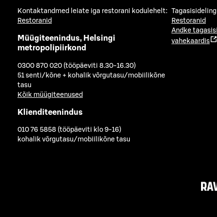
Kontaktandmed leiate iga restorani kodulehelt:
Tagasisideling
Restoranid
Restoranid
Andke tagasis
Müügiteenindus, Helsingi
vahekaardis
metropolipiirkond
0300 870 020 (tööpäeviti 8.30-16.30)
51 senti/kõne + kohalik võrgutasu/mobiilikõne
tasu
Kõik müügiteenused
Klienditeenindus
010 76 5858 (tööpäeviti klo 9-16)
kohalik võrgutasu/mobiilikõne tasu