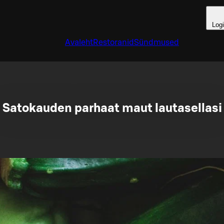
Log
Avaleht
Restoranid
Sündmused
Satokauden parhaat maut lautasellasi