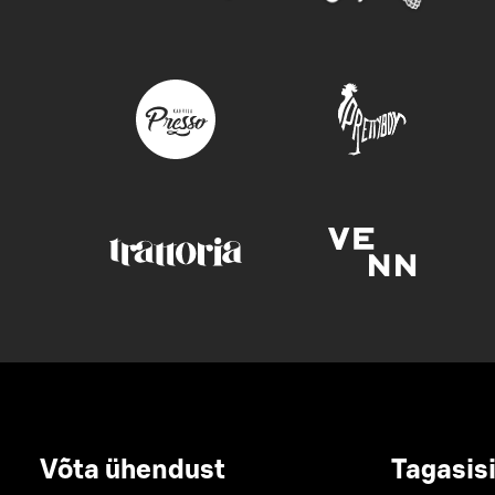
Võta ühendust
Tagasis