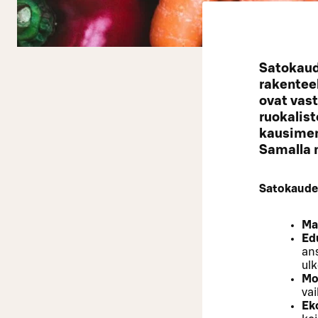
Satokaud
rakenteel
ovat vast
ruokalist
kausimen
Samalla 
Satokaude
Ma
Ed
ans
ulk
Mo
vai
Ek