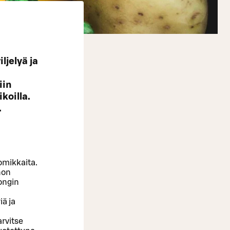
ljelyä ja
iin
koilla.
.
omikkaita.
non
ongin
iä ja
arvitse