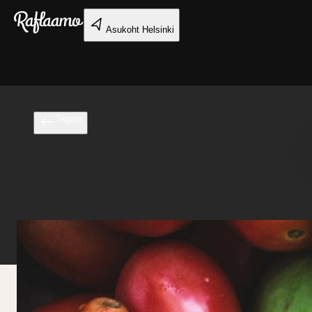
Liigu peamise sisu juurde
Asukoht
Helsinki
Tagasi