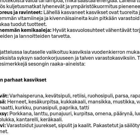
notekoista valoa tai lämpöä, mikä säästää energiaa. Lähellä 
ös kuljetusmatkat lyhenevät ja ympäristökuormitus pienenee
reus ja ravinteet:
Lähellä kasvaneet kasvikset ovat tuoreita j
mmän vitamiineja ja kivennäisaineita kuin pitkään varastoidu
kaa tuodut tuotteet.
hemmän kemikaaleja:
Hyvät kasvuolosuhteet vähentävät tor
eiden ja lannoitteiden tarvetta.
jattelussa lautaselle valikoituu kasviksia vuodenkierron muk
ksista syksyn sadonkorjuuseen ja talven varastokasviksiin. 
simerkkejä sesongin raaka-aineista:
 parhaat kasvikset
vät:
Varhaisperuna, kevätsipuli, retiisi, ruohosipuli, parsa, rap
sä:
Herneet, kesäkurpitsa, kukkakaali, mansikka, mustikka, 
aatti, kurkku, punasipuli, paprika, tatti
ksy:
Porkkana, lanttu, punajuuri, kurpitsa, omena, päärynä, l
lukka, kantarelli, keräkaali.
vi:
Varastoidut juurekset, sipulit ja kaalit. Pakastetut ja säilöty
net.