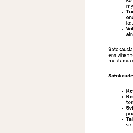
kei
my
Tuo
ene
kau
Vä
ain
Satokausia
ensivihanne
muutamia e
Satokauden
Ke
Ke
tom
Sy
puo
Tal
sie