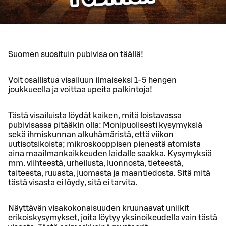
Suomen suosituin pubivisa on täällä!
Voit osallistua visailuun ilmaiseksi 1-5 hengen
joukkueella ja voittaa upeita palkintoja!
Tästä visailuista löydät kaiken, mitä loistavassa
pubivisassa pitääkin olla: Monipuolisesti kysymyksiä
sekä ihmiskunnan alkuhämäristä, että viikon
uutisotsikoista; mikroskooppisen pienestä atomista
aina maailmankaikkeuden laidalle saakka. Kysymyksiä
mm. viihteestä, urheilusta, luonnosta, tieteestä,
taiteesta, ruuasta, juomasta ja maantiedosta. Sitä mitä
tästä visasta ei löydy, sitä ei tarvita.
Näyttävän visakokonaisuuden kruunaavat uniikit
erikoiskysymykset, joita löytyy yksinoikeudella vain tästä