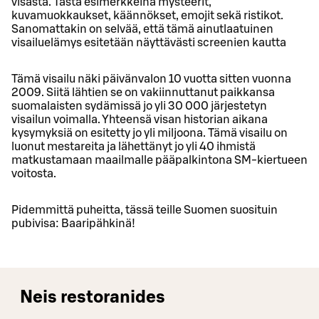
visasta. Tästä esimerkkeinä mysteerit,
kuvamuokkaukset, käännökset, emojit sekä ristikot.
Sanomattakin on selvää, että tämä ainutlaatuinen
visailuelämys esitetään näyttävästi screenien kautta
Tämä visailu näki päivänvalon 10 vuotta sitten vuonna
2009. Siitä lähtien se on vakiinnuttanut paikkansa
suomalaisten sydämissä jo yli 30 000 järjestetyn
visailun voimalla. Yhteensä visan historian aikana
kysymyksiä on esitetty jo yli miljoona. Tämä visailu on
luonut mestareita ja lähettänyt jo yli 40 ihmistä
matkustamaan maailmalle pääpalkintona SM-kiertueen
voitosta.
Pidemmittä puheitta, tässä teille Suomen suosituin
pubivisa: Baaripähkinä!
Neis restoranides