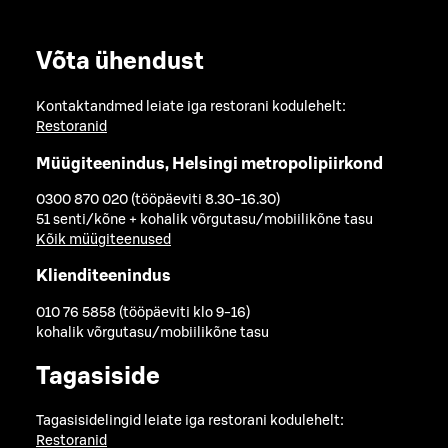
Võta ühendust
Kontaktandmed leiate iga restorani kodulehelt:
Restoranid
Müügiteenindus, Helsingi metropolipiirkond
0300 870 020 (tööpäeviti 8.30-16.30)
51 senti/kõne + kohalik võrgutasu/mobiilikõne tasu
Kõik müügiteenused
Klienditeenindus
010 76 5858 (tööpäeviti klo 9-16)
kohalik võrgutasu/mobiilikõne tasu
Tagasiside
Tagasisidelingid leiate iga restorani kodulehelt:
Restoranid