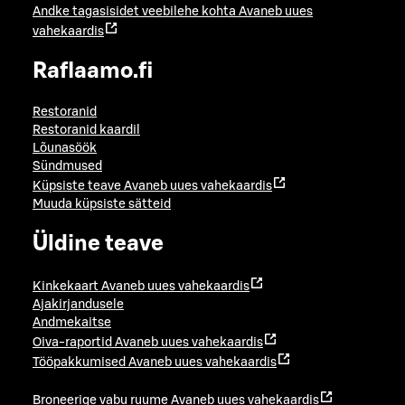
Andke tagasisidet veebilehe kohta
Avaneb uues
vahekaardis
Raflaamo.fi
Restoranid
Restoranid kaardil
Lõunasöök
Sündmused
Küpsiste teave
Avaneb uues vahekaardis
Muuda küpsiste sätteid
Üldine teave
Kinkekaart
Avaneb uues vahekaardis
Ajakirjandusele
Andmekaitse
Oiva-raportid
Avaneb uues vahekaardis
Tööpakkumised
Avaneb uues vahekaardis
Broneerige vabu ruume
Avaneb uues vahekaardis