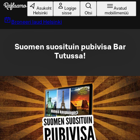
Liigu peamise sisu juurde
Asukoht
Logige
Avatud
Helsinki
sisse
Otsi
mobiilimenüü
Broneeri laud
Helsinki
Suomen suosituin pubivisa Bar
Tutussa!