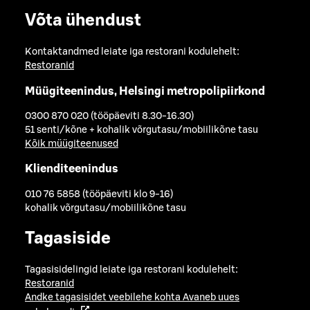
Võta ühendust
Kontaktandmed leiate iga restorani kodulehelt:
Restoranid
Müügiteenindus, Helsingi metropolipiirkond
0300 870 020 (tööpäeviti 8.30-16.30)
51 senti/kõne + kohalik võrgutasu/mobiilikõne tasu
Kõik müügiteenused
Klienditeenindus
010 76 5858 (tööpäeviti klo 9-16)
kohalik võrgutasu/mobiilikõne tasu
Tagasiside
Tagasisidelingid leiate iga restorani kodulehelt:
Restoranid
Andke tagasisidet veebilehe kohta
Avaneb uues