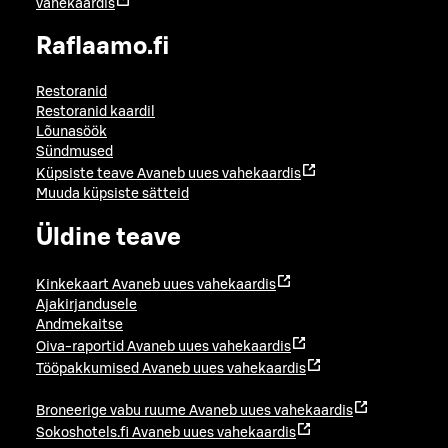
vahekaardis
Raflaamo.fi
Restoranid
Restoranid kaardil
Lõunasöök
Sündmused
Küpsiste teave
Avaneb uues vahekaardis
Muuda küpsiste sätteid
Üldine teave
Kinkekaart
Avaneb uues vahekaardis
Ajakirjandusele
Andmekaitse
Oiva-raportid
Avaneb uues vahekaardis
Tööpakkumised
Avaneb uues vahekaardis
Broneerige vabu ruume
Avaneb uues vahekaardis
Sokoshotels.fi
Avaneb uues vahekaardis