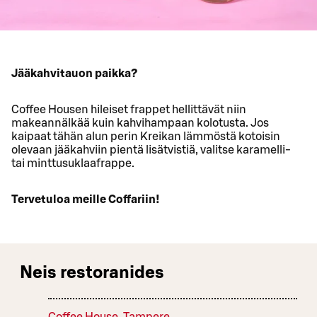
Jääkahvitauon paikka?
Coffee Housen hileiset frappet hellittävät niin
makeannälkää kuin kahvihampaan kolotusta. Jos
kaipaat tähän alun perin Kreikan lämmöstä kotoisin
olevaan jääkahviin pientä lisätvistiä, valitse karamelli-
tai minttusuklaafrappe.
Tervetuloa meille Coffariin!
Neis restoranides