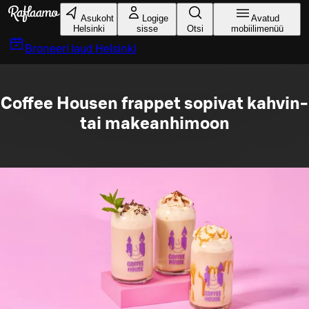
Liigu peamise sisu juurde
Asukoht
Logige
Avatud
Helsinki
sisse
Otsi
mobiilimenüü
Broneeri laud
Helsinki
Coffee Housen frappet sopivat kahvin-
tai makeanhimoon