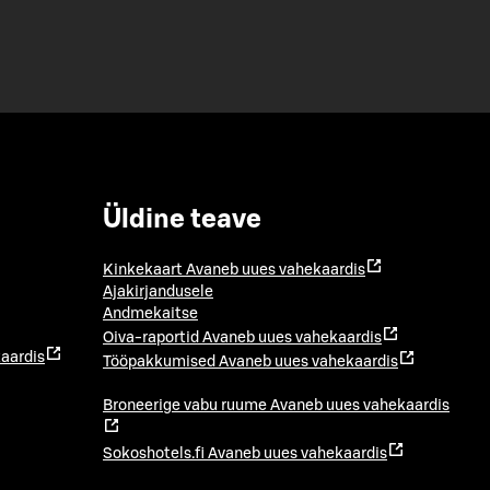
Üldine teave
Kinkekaart
Avaneb uues vahekaardis
Ajakirjandusele
Andmekaitse
Oiva-raportid
Avaneb uues vahekaardis
aardis
Tööpakkumised
Avaneb uues vahekaardis
Broneerige vabu ruume
Avaneb uues vahekaardis
Sokoshotels.fi
Avaneb uues vahekaardis