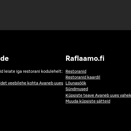
ide
Raflaamo.fi
id leiate iga restorani kodulehelt:
Restoranid
Restoranid kaardil
idet veebilehe kohta
Avaneb uues
Lõunasöök
Sündmused
Küpsiste teave
Avaneb uues vahek
Muuda küpsiste sätteid