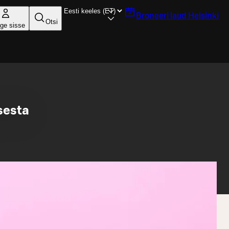
Broneeri laud
Helsinki
Otsi
ige sisse
sesta