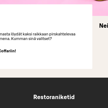
Nei
masta löydät kaksi raikkaan pirskahtelevaa
mena. Kumman sinä valitset?
Coffariin!
Restoraniketid