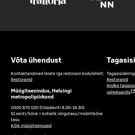
Võta ühendust
Tagasis
Kontaktandmed leiate iga restorani kodulehelt:
Tagasisideling
Restoranid
Restoranid
Andke tagasis
Müügiteenindus, Helsingi
vahekaardis
metropolipiirkond
0300 870 020 (tööpäeviti 8.30-16.30)
51 senti/kõne + kohalik võrgutasu/mobiilikõne
tasu
Kõik müügiteenused