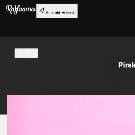
Liigu peamise sisu juurde
Asukoht
Helsinki
Tagasi
Pirs