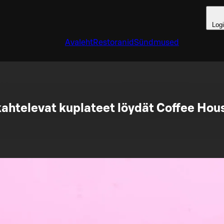
Log
Avaleht
Restoranid
Sündmused
kahtelevat kuplateet löydät Coffee Hou