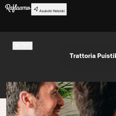
Liigu peamise sisu juurde
Asukoht
Helsinki
Tagasi
Trattoria Puis