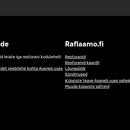
ide
Raflaamo.fi
id leiate iga restorani kodulehelt:
Restoranid
Restoranid kaardil
idet veebilehe kohta
Avaneb uues
Lõunasöök
Sündmused
Küpsiste teave
Avaneb uues vahek
Muuda küpsiste sätteid