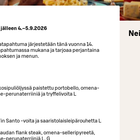
 jälleen 4.–5.9.2026
Nei
latapahtuma järjestetään tänä vuonna 14.
 tapahtumassa mukana ja tarjoaa perjantaina
nnoksen ja menun.
lkosipuliöljyssä paistettu portobello, omena-
-perunaterriiniä ja tryffelivoita L
in Santo -voita ja saaristolaisleipärouhetta L
naudan flank steak, omena-selleripyreetä,
e-perunaterriiniä L, G