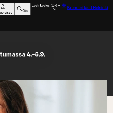
Broneeri laud
Helsinki
Otsi
ige sisse
tumassa 4.-5.9.