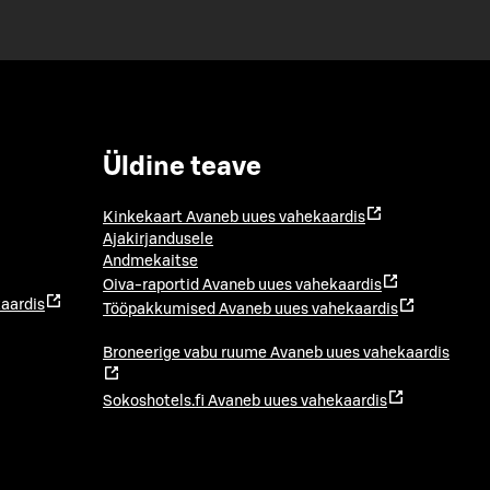
Üldine teave
Kinkekaart
Avaneb uues vahekaardis
Ajakirjandusele
Andmekaitse
Oiva-raportid
Avaneb uues vahekaardis
aardis
Tööpakkumised
Avaneb uues vahekaardis
Broneerige vabu ruume
Avaneb uues vahekaardis
Sokoshotels.fi
Avaneb uues vahekaardis