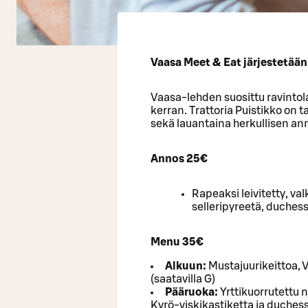
Vaasa Meet & Eat järjestetään
Vaasa-lehden suosittu ravinto
kerran. Trattoria Puistikko on
sekä lauantaina herkullisen a
Annos 25€
Rapeaksi leivitetty, va
selleripyreetä, duchesse
Menu 35€
Alkuun:
Mustajuurikeittoa, V
(saatavilla G)
Pääruoka:
Yrttikuorrutettu 
Kyrö-viskikastiketta ja duchess