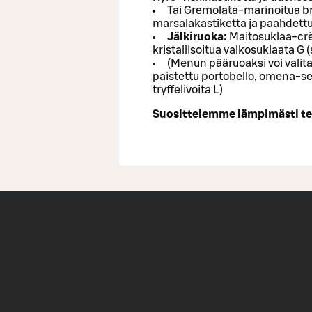
Tai Gremolata-marinoitua bro
marsalakastiketta ja paahdett
Jälkiruoka:
Maitosuklaa-cr
kristallisoitua valkosuklaata G (
(Menun pääruoaksi voi valita
paistettu portobello, omena-se
tryffelivoita L)
Suosittelemme lämpimästi t