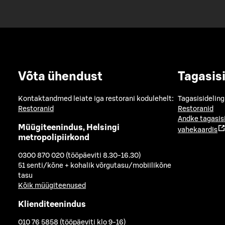
Võta ühendust
Tagasis
Kontaktandmed leiate iga restorani kodulehelt:
Tagasisideling
Restoranid
Restoranid
Andke tagasis
Müügiteenindus, Helsingi
vahekaardis
metropolipiirkond
0300 870 020 (tööpäeviti 8.30-16.30)
51 senti/kõne + kohalik võrgutasu/mobiilikõne
tasu
Kõik müügiteenused
Klienditeenindus
010 76 5858 (tööpäeviti klo 9-16)