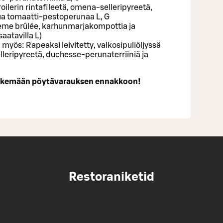
ilerin rintafileetä, omena-selleripyreetä,
ua tomaatti-pestoperunaa L, G
ème brûlée, karhunmarjakompottia ja
saatavilla L)
 myös: Rapeaksi leivitetty, valkosipuliöljyssä
lleripyreetä, duchesse-perunaterriiniä ja
ekemään pöytävarauksen ennakkoon!
Restoraniketid