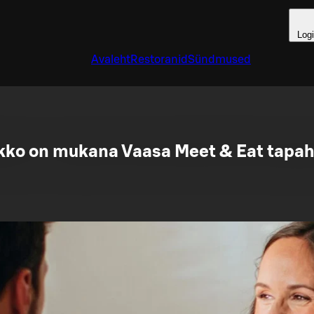
Log
Avaleht
Restoranid
Sündmused
tikko on mukana Vaasa Meet & Eat tapah