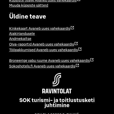
Küpsiste teave
Avaneb uues vahekaardis
Muuda küpsiste sätteid
Üldine teave
Kinkekaart
Avaneb uues vahekaardis
Ajakirjandusele
Andmekaitse
Oiva-raportid
Avaneb uues vahekaardis
Tööpakkumised
Avaneb uues vahekaardis
Broneerige vabu ruume
Avaneb uues vahekaardis
Sokoshotels.fi
Avaneb uues vahekaardis
SOK turismi- ja toitlustusketi
juhtimine