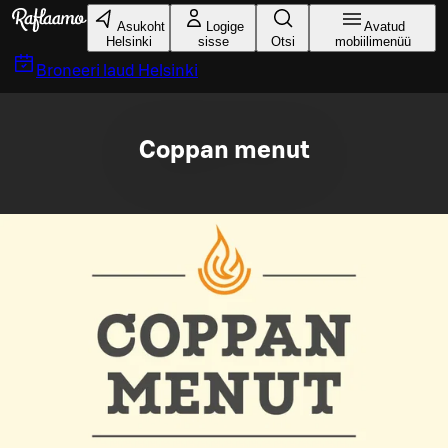
Liigu peamise sisu juurde
Asukoht
Logige
Avatud
Helsinki
sisse
Otsi
mobiilimenüü
Broneeri laud
Helsinki
Coppan menut