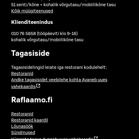
51 senti/kõne + kohalik võrgutasu/mobiilikõne tasu
Kõik müügiteenused
Klienditeenindus
010 76 5858 (tööpäeviti klo 9-16)
kohalik võrgutasu/mobiilikõne tasu
Tagasiside
Tagasisidelingid leiate iga restorani kodulehelt:
Restoranid
Andke tagasisidet veebilehe kohta
Avaneb uues
vahekaardis
Raflaamo.fi
Restoranid
Restoranid kaardil
Lõunasöök
Sündmused