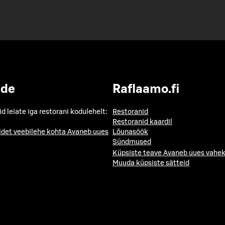
ide
Raflaamo.fi
id leiate iga restorani kodulehelt:
Restoranid
Restoranid kaardil
idet veebilehe kohta
Avaneb uues
Lõunasöök
Sündmused
Küpsiste teave
Avaneb uues vahek
Muuda küpsiste sätteid