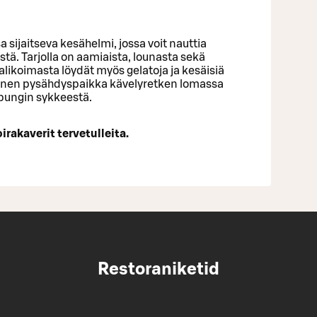
 sijaitseva kesähelmi, jossa voit nauttia
stä. Tarjolla on aamiaista, lounasta sekä
Valikoimasta löydät myös gelatoja ja kesäisiä
linen pysähdyspaikka kävelyretken lomassa
pungin sykkeestä.
irakaverit tervetulleita.
Restoraniketid