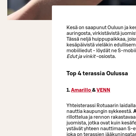
Kesä on saapunut Ouluun ja kes
auringosta, virkistävistä juomis
Tässä neljä huippupaikkaa, joiss
kesäpäivistä vieläkin edullis
mobiiliedut - löydät ne S-mobi
Edut ja vinkit
-osiosta.
Top 4 terassia Oulussa
1.
Amarillo
&
VENN
Yhteisterassi Rotuaarin laidalla
nauttia kaupungin sykkeestä.
A
rillottelua ja rennon rakastava
juomista, jotka ovat kuin kesäfe
ystävät yhteen nauttimaan S-e
joka on terassien jääkuningatar