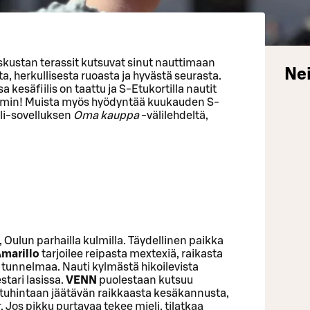
kustan terassit kutsuvat sinut nauttimaan
Nei
ta, herkullisesta ruoasta ja hyvästä seurasta.
a kesäfiilis on taattu ja S-Etukortilla nautit
emmin! Muista myös hyödyntää kuukauden S-
ili-sovelluksen
Oma kauppa
-välilehdeltä,
, Oulun parhailla kulmilla. Täydellinen paikka
marillo
tarjoilee reipasta mextexiä, raikasta
a tunnelmaa. Nauti kylmästä hikoilevista
stari lasissa.
VENN
puolestaan kutsuu
tuhintaan jäätävän raikkaasta kesäkannusta,
. Jos pikku purtavaa tekee mieli, tilatkaa