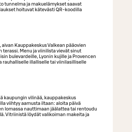
to tunnelma ja makuelämykset saavat
laukset hoituvat kätevästi QR-koodilla
, aivan Kauppakeskus Valkean pääovien
terassi. Menu ja viinilista vievät sinut
in bulevardeille, Lyonin kujille ja Provencen
auhalliselle illalliselle tai viinilasilliselle
ellä kaupungin vilinää, kauppakeskus
lla viihtyy aamusta iltaan: aloita päivä
en lomassa nauttimaan jäälattea tai rentoudu
llä. Vitriinistä löydät valikoiman makeita ja