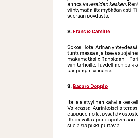
annos
kavereiden kesken
. Ren
viihtymään iltamyöhään asti. Ti
suoraan pöydästä.
2.
Frans & Camille
Sokos Hotel Arinan yhteydessä
tuntumassa sijaitseva suojainen 
makumatkalle Ranskaan – Pariis
viinitarhoille. Täydellinen paikka r
kaupungin vilinässä.
3.
Bacaro Doppio
Italialaistyylinen kahvila kesk
Valkeassa. Aurinkoisella terassi
cappuccinolla, pysähdy ostost
iltapäivällä aperol spritzin ääre
suolaisia pikkupurtavia.