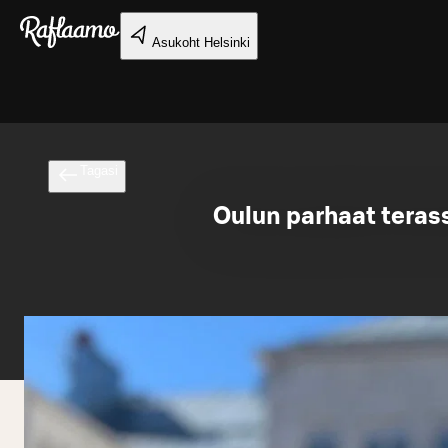
Liigu peamise sisu juurde
Asukoht
Helsinki
Tagasi
Oulun parhaat teras