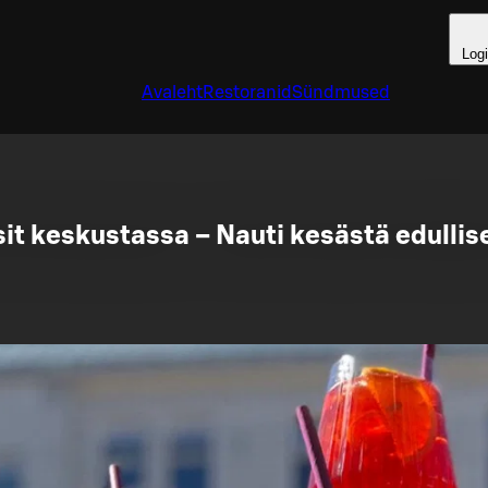
Log
Avaleht
Restoranid
Sündmused
sit keskustassa – Nauti kesästä edullis