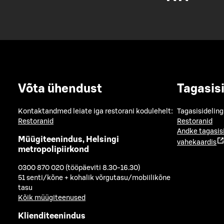
Võta ühendust
Tagasis
Kontaktandmed leiate iga restorani kodulehelt:
Tagasisideling
Restoranid
Restoranid
Andke tagasis
Müügiteenindus, Helsingi
vahekaardis
metropolipiirkond
0300 870 020 (tööpäeviti 8.30-16.30)
51 senti/kõne + kohalik võrgutasu/mobiilikõne
tasu
Kõik müügiteenused
Klienditeenindus