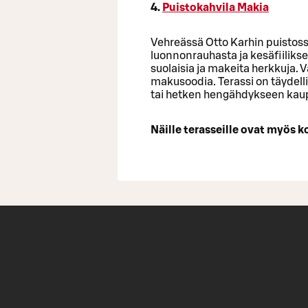
4.
Puistokahvila Makia
Vehreässä Otto Karhin puistossa
luonnonrauhasta ja kesäfiilikse
suolaisia ja makeita herkkuja. 
makusoodia. Terassi on täydel
tai hetken hengähdykseen kau
Näille terasseille ovat myös ko