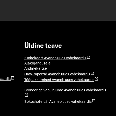
Üldine teave
Kinkekaart
Avaneb uues vahekaardis
Ajakirjandusele
Andmekaitse
Oiva-raportid
Avaneb uues vahekaardis
aardis
Tööpakkumised
Avaneb uues vahekaardis
Broneerige vabu ruume
Avaneb uues vahekaardis
Sokoshotels.fi
Avaneb uues vahekaardis