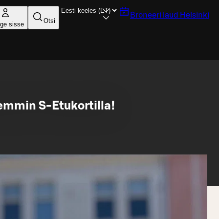
Broneeri laud
Helsinki
Otsi
ige sisse
emmin S-Etukortilla!