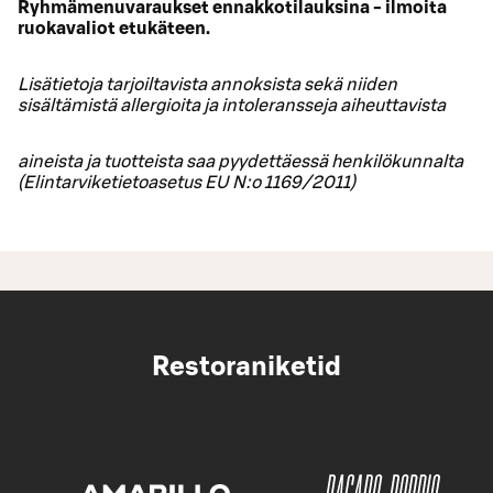
Ryhmämenuvaraukset ennakkotilauksina - ilmoita
ruokavaliot etukäteen.
Lisätietoja tarjoiltavista annoksista sekä niiden
sisältämistä allergioita ja intoleransseja aiheuttavista
aineista ja tuotteista saa pyydettäessä henkilökunnalta
(Elintarviketietoasetus EU N:o 1169/2011)
Restoraniketid