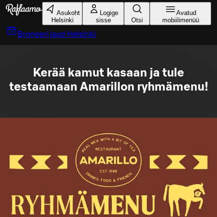
Liigu peamise sisu juurde
Asukoht
Logige
Avatud
Helsinki
sisse
Otsi
mobiilimenüü
Broneeri laud
Helsinki
Kerää kamut kasaan ja tule
testaamaan Amarillon ryhmämenu!