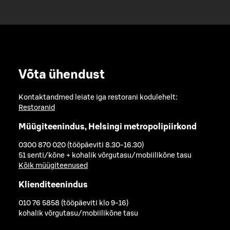
Võta ühendust
Kontaktandmed leiate iga restorani kodulehelt:
Restoranid
Müügiteenindus, Helsingi metropolipiirkond
0300 870 020 (tööpäeviti 8.30-16.30)
51 senti/kõne + kohalik võrgutasu/mobiilikõne tasu
Kõik müügiteenused
Klienditeenindus
010 76 5858 (tööpäeviti klo 9-16)
kohalik võrgutasu/mobiilikõne tasu