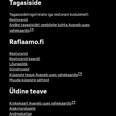
Tagasiside
Tagasisidelingid leiate iga restorani kodulehelt:
Restoranid
Andke tagasisidet veebilehe kohta
Avaneb uues
vahekaardis
Raflaamo.fi
Restoranid
Restoranid kaardil
Lõunasöök
Sündmused
Küpsiste teave
Avaneb uues vahekaardis
Muuda küpsiste sätteid
Üldine teave
Kinkekaart
Avaneb uues vahekaardis
Ajakirjandusele
Andmekaitse