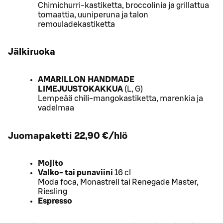
Chimichurri-kastiketta, broccolinia ja grillattua
tomaattia, uuniperuna ja talon
remouladekastiketta
Jälkiruoka
AMARILLON HANDMADE
LIMEJUUSTOKAKKUA
(L, G)
Lempeää chili-mangokastiketta, marenkia ja
vadelmaa
Juomapaketti
22,90 €/hlö
Mojito
Valko- tai punaviini
16 cl
Moda foca, Monastrell tai Renegade Master,
Riesling
Espresso