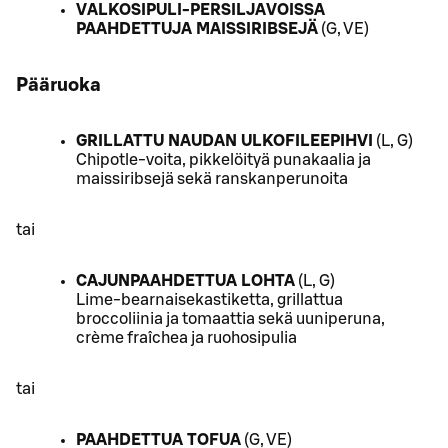
VALKOSIPULI-PERSILJAVOISSA
PAAHDETTUJA MAISSIRIBSEJÄ
(G, VE)
Pääruoka
GRILLATTU NAUDAN ULKOFILEEPIHVI
(L, G)
Chipotle-voita, pikkelöityä punakaalia ja
maissiribsejä sekä ranskanperunoita
tai
CAJUNPAAHDETTUA LOHTA
(L, G)
Lime-bearnaisekastiketta, grillattua
broccoliinia ja tomaattia sekä uuniperuna,
crème fraîchea ja ruohosipulia
tai
PAAHDETTUA TOFUA
(G, VE)