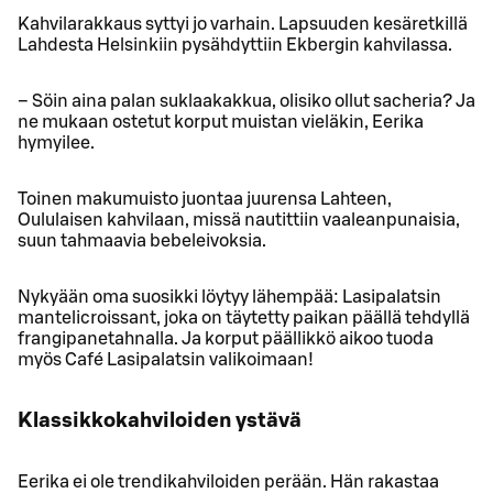
Kahvilarakkaus syttyi jo varhain. Lapsuuden kesäretkillä
Lahdesta Helsinkiin pysähdyttiin Ekbergin kahvilassa.
– Söin aina palan suklaakakkua, olisiko ollut sacheria? Ja
ne mukaan ostetut korput muistan vieläkin, Eerika
hymyilee.
Toinen makumuisto juontaa juurensa Lahteen,
Oululaisen kahvilaan, missä nautittiin vaaleanpunaisia,
suun tahmaavia bebeleivoksia.
Nykyään oma suosikki löytyy lähempää: Lasipalatsin
mantelicroissant, joka on täytetty paikan päällä tehdyllä
frangipanetahnalla. Ja korput päällikkö aikoo tuoda
myös Café Lasipalatsin valikoimaan!
Klassikkokahviloiden ystävä
Eerika ei ole trendikahviloiden perään. Hän rakastaa