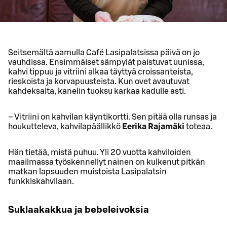
Seitsemältä aamulla Café Lasipalatsissa päivä on jo
vauhdissa. Ensimmäiset sämpylät paistuvat uunissa,
kahvi tippuu ja vitriini alkaa täyttyä croissanteista,
rieskoista ja korvapuusteista. Kun ovet avautuvat
kahdeksalta, kanelin tuoksu karkaa kadulle asti.
– Vitriini on kahvilan käyntikortti. Sen pitää olla runsas ja
houkutteleva, kahvilapäällikkö
Eerika Rajamäki
toteaa.
Hän tietää, mistä puhuu. Yli 20 vuotta kahviloiden
maailmassa työskennellyt nainen on kulkenut pitkän
matkan lapsuuden muistoista Lasipalatsin
funkkiskahvilaan.
Suklaakakkua ja bebeleivoksia