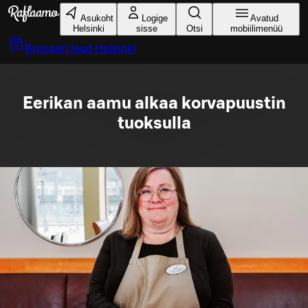
Liigu peamise sisu juurde
Asukoht
Logige
Avatud
Helsinki
sisse
Otsi
mobiilimenüü
Broneeri laud
Helsinki
Eerikan aamu alkaa korvapuustin
tuoksulla