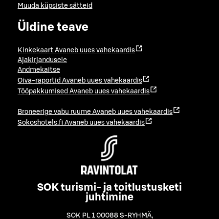
Muuda küpsiste sätteid
Üldine teave
Kinkekaart
Avaneb uues vahekaardis
Ajakirjandusele
Andmekaitse
Oiva-raportid
Avaneb uues vahekaardis
Tööpakkumised
Avaneb uues vahekaardis
Broneerige vabu ruume
Avaneb uues vahekaardis
Sokoshotels.fi
Avaneb uues vahekaardis
SOK turismi- ja toitlustusketi
juhtimine
SOK PL 1 00088 S-RYHMÄ
,