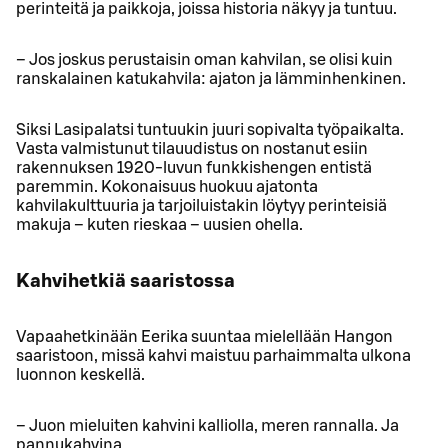
perinteitä ja paikkoja, joissa historia näkyy ja tuntuu.
– Jos joskus perustaisin oman kahvilan, se olisi kuin
ranskalainen katukahvila: ajaton ja lämminhenkinen.
Siksi Lasipalatsi tuntuukin juuri sopivalta työpaikalta.
Vasta valmistunut tilauudistus on nostanut esiin
rakennuksen 1920-luvun funkkishengen entistä
paremmin. Kokonaisuus huokuu ajatonta
kahvilakulttuuria ja tarjoiluistakin löytyy perinteisiä
makuja – kuten rieskaa – uusien ohella.
Kahvihetkiä saaristossa
Vapaahetkinään Eerika suuntaa mielellään Hangon
saaristoon, missä kahvi maistuu parhaimmalta ulkona
luonnon keskellä.
– Juon mieluiten kahvini kalliolla, meren rannalla. Ja
pannukahvina.