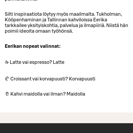
Silti inspiraatiota löytyy myös maailmalta. Tukholman,
Kööpenhaminan ja Tallinnan kahviloissa Eerika
tarkkailee yksityiskohtia, palvelua ja ilmapiiriä. Niistä hän
poimii ideoita omaan työhönsä.
Eerikan nopeat valinnat:
☕ Latte vai espresso? Latte
🥐 Croissant vai korvapuusti? Korvapuusti
🥛 Kahvi maidolla vai ilman? Maidolla