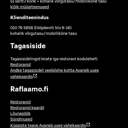
51 senti/kõne + kohalik võrgutasu/mobiilikõne tasu
Kõik müügiteenused
Klienditeenindus
010 76 5858 (tööpäeviti klo 9-16)
kohalik võrgutasu/mobiilikõne tasu
Tagasiside
Tagasisidelingid leiate iga restorani kodulehelt:
Restoranid
Andke tagasisidet veebilehe kohta
Avaneb uues
vahekaardis
Raflaamo.fi
Restoranid
Restoranid kaardil
Lõunasöök
Sündmused
Küpsiste teave
Avaneb uues vahekaardis