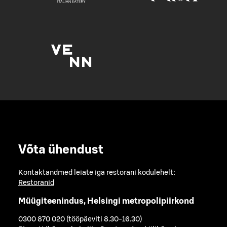
Võta ühendust
Kontaktandmed leiate iga restorani kodulehelt:
Restoranid
Müügiteenindus, Helsingi metropolipiirkond
0300 870 020 (tööpäeviti 8.30-16.30)