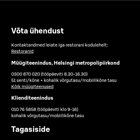
Võta ühendust
Kontaktandmed leiate iga restorani kodulehelt:
Restoranid
Müügiteenindus, Helsingi metropolipiirkond
0300 870 020 (tööpäeviti 8.30-16.30)
51 senti/kõne + kohalik võrgutasu/mobiilikõne tasu
Kõik müügiteenused
Klienditeenindus
010 76 5858 (tööpäeviti klo 9-16)
kohalik võrgutasu/mobiilikõne tasu
Tagasiside