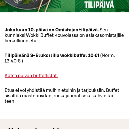
Joka kuun 10. päivä on Omistajan tilipäivä.
Sen
kunniaksi Wokki Buffet Kouvolassa on asiakasomistajille
herkullinen etu:
Tilipäivänä S-Etukortilla wokkibuffet 10 €!
(Norm.
13,40 €.)
Katso päivän buffetlistat.
Etua ei voi yhdistää muihin etuihin ja tarjouksiin. Buffet
sisältää raastepöydän, ruokajuomat sekä kahvin tai
teen.