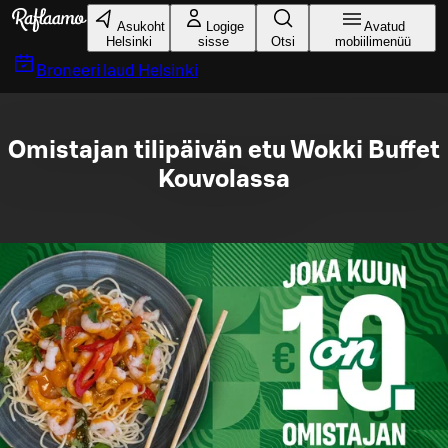
Liigu peamise sisu juurde
Asukoht
Logige
Avatud
Helsinki
sisse
Otsi
mobiilimenüü
Broneeri laud
Helsinki
Omistajan tilipäivän etu Wokki Buffet
Kouvolassa