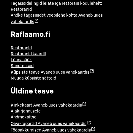
Tagasisidelingid leiate iga restorani kodulehelt:
Restoranid
Andke tagasisidet veebilehe kohta
Avaneb uues
vahekaardis
Raflaamo.fi
Restoranid
Restoranid kaardil
Lõunasöök
Sündmused
Küpsiste teave
Avaneb uues vahekaardis
Muuda küpsiste sätteid
Üldine teave
Kinkekaart
Avaneb uues vahekaardis
Ajakirjandusele
Andmekaitse
Oiva-raportid
Avaneb uues vahekaardis
Tööpakkumised
Avaneb uues vahekaardis