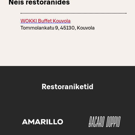
Neis restoranides
WOKKI Buffet Kouvola
Tommolankatu 9, 45130, Kouvola
Restoraniketid