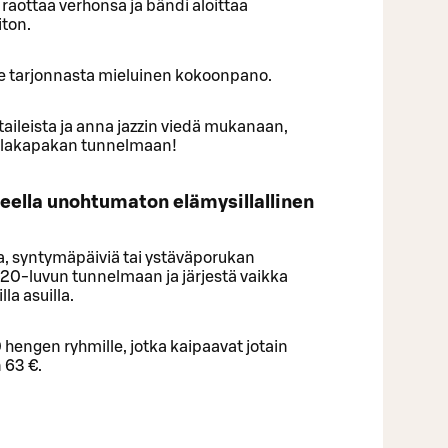
raottaa verhonsa ja bändi aloittaa
ton.
 tarjonnasta mieluinen kokoonpano.
taileista ja anna jazzin viedä mukanaan,
salakapakan tunnelmaan!
eella unohtumaton elämysillallinen
ia, syntymäpäiviä tai ystäväporukan
 1920-luvun tunnelmaan ja järjestä vaikka
la asuilla.
hengen ryhmille, jotka kaipaavat jotain
n 63 €.