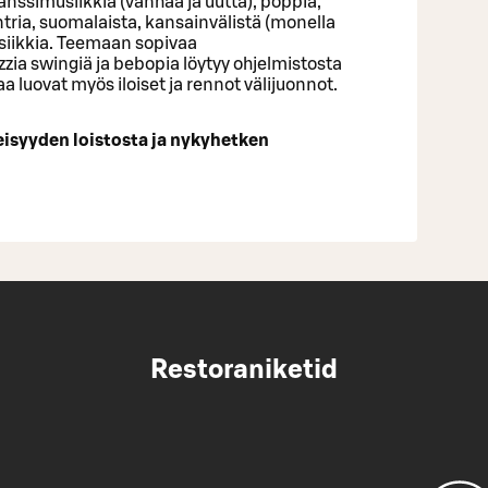
tanssimusiikkia (vanhaa ja uutta), poppia,
tria, suomalaista, kansainvälistä (monella
musiikkia. Teemaan sopivaa
zia swingiä ja bebopia löytyy ohjelmistosta
 luovat myös iloiset ja rennot välijuonnot.
isyyden loistosta ja nykyhetken
Restoraniketid