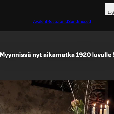
Log
Avaleht
Restoranid
Sündmused
Myynnissä nyt aikamatka 1920 luvulle 