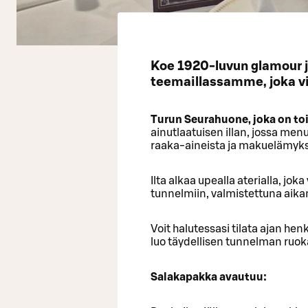
Koe 1920-luvun glamour ja
teemaillassamme, joka vi
Turun Seurahuone, joka on t
ainutlaatuisen illan, jossa me
raaka-aineista ja makuelämyks
Ilta alkaa upealla aterialla, j
tunnelmiin, valmistettuna aik
Voit halutessasi tilata ajan he
luo täydellisen tunnelman ruoka
Salakapakka avautuu: