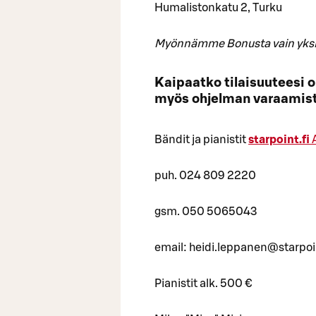
Humalistonkatu 2, Turku
Myönnämme Bonusta vain yksity
Kaipaatko tilaisuuteesi
myös ohjelman varaamis
Bändit ja pianistit
starpoint.fi
puh. 024 809 2220
gsm. 050 5065043
email: heidi.leppanen@starpoin
Pianistit alk. 500 €