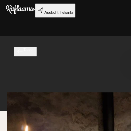
Liigu peamise sisu juurde
Asukoht
Helsinki
Tagasi