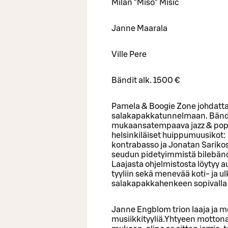
Milan "Miso" Misic
Janne Maarala
Ville Pere
Bändit alk. 1500 €
Pamela & Boogie Zone johdatta
salakapakkatunnelmaan. Bändin
mukaansatempaava jazz & pop-l
helsinkiläiset huippumuusikot:
kontrabasso ja Jonatan Sarikos
seudun pidetyimmistä bilebände
Laajasta ohjelmistosta löytyy 
tyyliin sekä menevää koti- ja u
salakapakkahenkeen sopivalla 
Janne Engblom trion laaja ja mo
musiikkityyliä.Yhtyeen mottona 