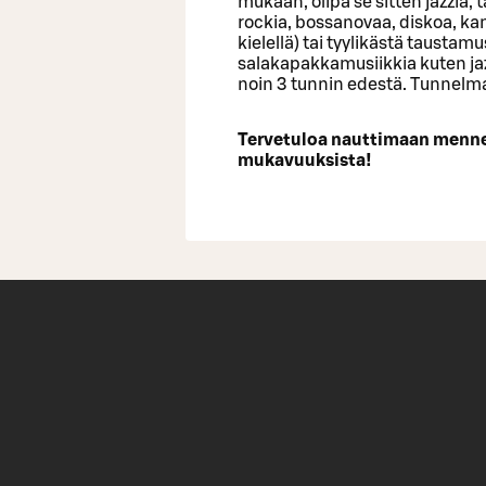
mukaan, olipa se sitten jazzia, 
rockia, bossanovaa, diskoa, kan
kielellä) tai tyylikästä tausta
salakapakkamusiikkia kuten jaz
noin 3 tunnin edestä. Tunnelmaa
Tervetuloa nauttimaan menne
mukavuuksista!