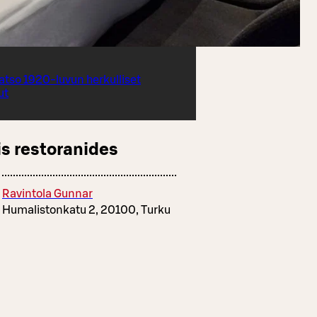
atso 1920-luvun herkulliset
ut
s restoranides
Ravintola Gunnar
Humalistonkatu 2, 20100, Turku