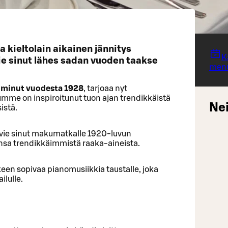
 kieltolain aikainen jännitys
K
e sinut lähes sadan vuoden taakse
men
oiminut vuodesta 1928
, tarjoaa nyt
numme on inspiroitunut tuon ajan trendikkäistä
Nei
istä.
oka vie sinut makumatkalle 1920-luvun
ansa trendikkäimmistä raaka-aineista.
nkeen sopivaa pianomusiikkia taustalle, joka
ilulle.