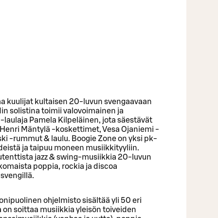
a kuulijat kultaisen 20-luvun svengaavaan
 solistina toimii valovoimainen ja
aulaja Pamela Kilpeläinen, jota säestävät
 Henri Mäntylä -koskettimet, Vesa Ojaniemi -
ki -rummut & laulu. Boogie Zone on yksi pk-
istä ja taipuu moneen musiikkityyliin.
autenttista jazz & swing-musiikkia 20-luvun
lkomaista poppia, rockia ja discoa
svengillä.
nipuolinen ohjelmisto sisältää yli 50 eri
on soittaa musiikkia yleisön toiveiden