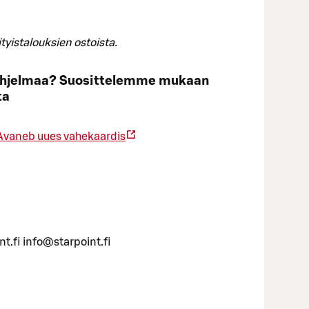
istalouksien ostoista.
 ohjelmaa? Suosittelemme mukaan
ta
Avaneb uues vahekaardis
t.fi info@starpoint.fi