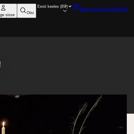
Broneeri laud
Helsinki
Otsi
ige sisse
!