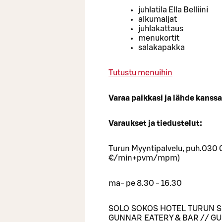
juhlatila Ella Belliini
alkumaljat
juhlakattaus
menukortit
salakapakka
Tutustu menuihin
Varaa paikkasi ja lähde kans
Varaukset ja tiedustelut:
Turun Myyntipalvelu, puh.030 
€/min+pvm/mpm)
ma- pe 8.30 - 16.30
SOLO SOKOS HOTEL TURUN 
GUNNAR EATERY & BAR // G