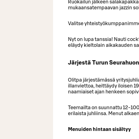
Ruokailun jälkeen salakapakka 
mukaansatempaavan jazzin soi
Valitse yhteistyökumppanimme
Nyt on lupa tanssia! Nauti cock
eläydy kieltolain aikakauden 
Järjestä Turun Seurahuon
Olitpa järjestämässä yritysjuhl
illanviettoa, heittäydy iloisen
naamiaiset ajan henkeen sopivil
Teemailta on suunnattu 12-100 
erilaista juhliinsa. Menut alkae
Menuiden hintaan sisältyy