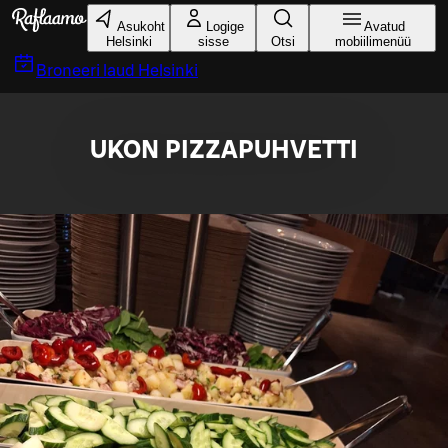
Liigu peamise sisu juurde
Asukoht
Logige
Avatud
Helsinki
sisse
Otsi
mobiilimenüü
Broneeri laud
Helsinki
UKON PIZZAPUHVETTI