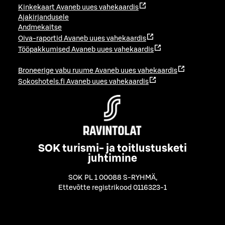
Kinkekaart
Avaneb uues vahekaardis
Ajakirjandusele
Andmekaitse
Oiva-raportid
Avaneb uues vahekaardis
Tööpakkumised
Avaneb uues vahekaardis
Broneerige vabu ruume
Avaneb uues vahekaardis
Sokoshotels.fi
Avaneb uues vahekaardis
SOK turismi- ja toitlustusketi
juhtimine
SOK PL 1 00088 S-RYHMÄ
,
Ettevõtte registrikood 0116323-1