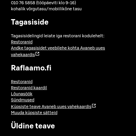
010 76 5858 (tööpäeviti klo 9-16)
kohalik võrgutasu/mobiilikõne tasu
Tagasiside
Tagasisidelingid leiate iga restorani kodulehelt:
Restoranid
Andke tagasisidet veebilehe kohta
Avaneb uues
vahekaardis
Raflaamo.fi
Restoranid
Restoranid kaardil
Lõunasöök
Sündmused
Küpsiste teave
Avaneb uues vahekaardis
Muuda küpsiste sätteid
Üldine teave