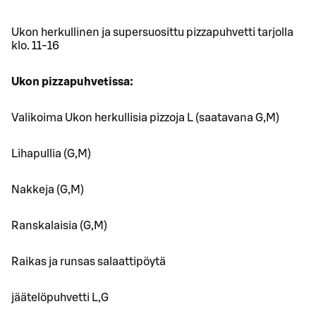
Ukon herkullinen ja supersuosittu pizzapuhvetti tarjolla
klo. 11-16
Ukon pizzapuhvetissa:
Valikoima Ukon herkullisia pizzoja L (saatavana G,M)
Lihapullia (G,M)
Nakkeja (G,M)
Ranskalaisia (G,M)
Raikas ja runsas salaattipöytä
jäätelöpuhvetti L,G