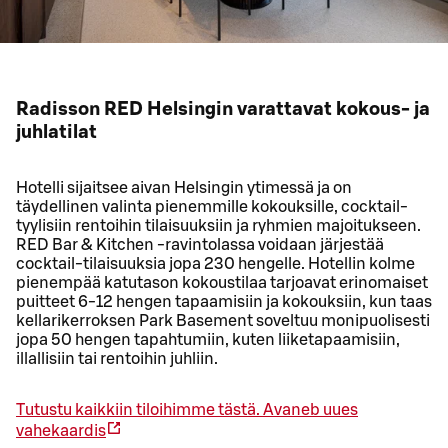
Radisson RED Helsingin varattavat kokous- ja
juhlatilat
Hotelli sijaitsee aivan Helsingin ytimessä ja on
täydellinen valinta pienemmille kokouksille, cocktail-
tyylisiin rentoihin tilaisuuksiin ja ryhmien majoitukseen.
RED Bar & Kitchen -ravintolassa voidaan järjestää
cocktail-tilaisuuksia jopa 230 hengelle. Hotellin kolme
pienempää katutason kokoustilaa tarjoavat erinomaiset
puitteet 6-12 hengen tapaamisiin ja kokouksiin, kun taas
kellarikerroksen Park Basement soveltuu monipuolisesti
jopa 50 hengen tapahtumiin, kuten liiketapaamisiin,
illallisiin tai rentoihin juhliin.
Tutustu kaikkiin tiloihimme tästä.
Avaneb uues
vahekaardis