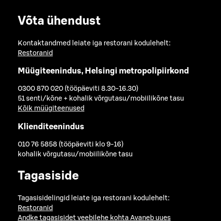
Võta ühendust
Kontaktandmed leiate iga restorani kodulehelt:
Restoranid
Müügiteenindus, Helsingi metropolipiirkond
0300 870 020 (tööpäeviti 8.30-16.30)
51 senti/kõne + kohalik võrgutasu/mobiilikõne tasu
Kõik müügiteenused
Klienditeenindus
010 76 5858 (tööpäeviti klo 9-16)
kohalik võrgutasu/mobiilikõne tasu
Tagasiside
Tagasisidelingid leiate iga restorani kodulehelt:
Restoranid
Andke tagasisidet veebilehe kohta
Avaneb uues