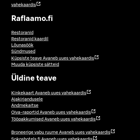
vahekaardis
Raflaamo.fi
Restoranid
Restoranid kaardil
Lõunasöök
Sündmused
Küpsiste teave
Avaneb uues vahekaardis
Muuda küpsiste sätteid
Üldine teave
Kinkekaart
Avaneb uues vahekaardis
Ajakirjandusele
Andmekaitse
Oiva-raportid
Avaneb uues vahekaardis
Tööpakkumised
Avaneb uues vahekaardis
Broneerige vabu ruume
Avaneb uues vahekaardis
Sokoshotels.fi
Avaneb uues vahekaardis