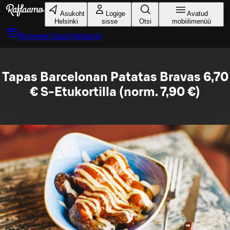
Liigu peamise sisu juurde
Asukoht
Logige
Avatud
Helsinki
sisse
Otsi
mobiilimenüü
Broneeri laud
Helsinki
Tapas Barcelonan Patatas Bravas 6,70
€ S-Etukortilla (norm. 7,90 €)