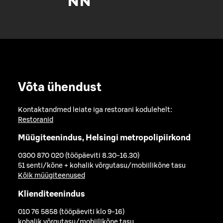
Võta ühendust
Kontaktandmed leiate iga restorani kodulehelt:
Restoranid
Müügiteenindus, Helsingi metropolipiirkond
0300 870 020 (tööpäeviti 8.30-16.30)
51 senti/kõne + kohalik võrgutasu/mobiilikõne tasu
Kõik müügiteenused
Klienditeenindus
010 76 5858 (tööpäeviti klo 9-16)
kohalik võrgutasu/mobiilikõne tasu