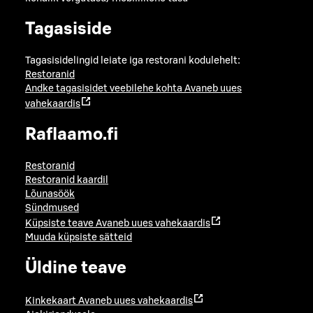
Tagasiside
Tagasisidelingid leiate iga restorani kodulehelt:
Restoranid
Andke tagasisidet veebilehe kohta
Avaneb uues
vahekaardis
Raflaamo.fi
Restoranid
Restoranid kaardil
Lõunasöök
Sündmused
Küpsiste teave
Avaneb uues vahekaardis
Muuda küpsiste sätteid
Üldine teave
Kinkekaart
Avaneb uues vahekaardis