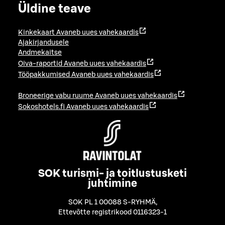
Üldine teave
Kinkekaart
Avaneb uues vahekaardis
Ajakirjandusele
Andmekaitse
Oiva-raportid
Avaneb uues vahekaardis
Tööpakkumised
Avaneb uues vahekaardis
Broneerige vabu ruume
Avaneb uues vahekaardis
Sokoshotels.fi
Avaneb uues vahekaardis
SOK turismi- ja toitlustusketi
juhtimine
SOK PL 1 00088 S-RYHMÄ
,
Ettevõtte registrikood 0116323-1