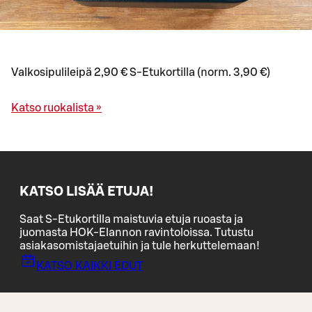
Valkosipulileipä 2,90 € S-Etukortilla (norm. 3,90 €)
Katso ruokalista »
KATSO LISÄÄ ETUJA!
Saat S-Etukortilla maistuvia etuja ruoasta ja
juomasta HOK-Elannon ravintoloissa. Tutustu
asiakasomistajaetuihin ja tule herkuttelemaan!
KATSO KAIKKI EDUT