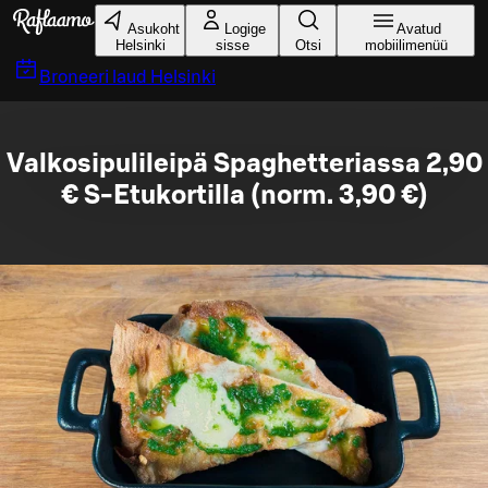
Liigu peamise sisu juurde
Asukoht
Logige
Avatud
Helsinki
sisse
Otsi
mobiilimenüü
Broneeri laud
Helsinki
Valkosipulileipä Spaghetteriassa 2,90
€ S-Etukortilla (norm. 3,90 €)