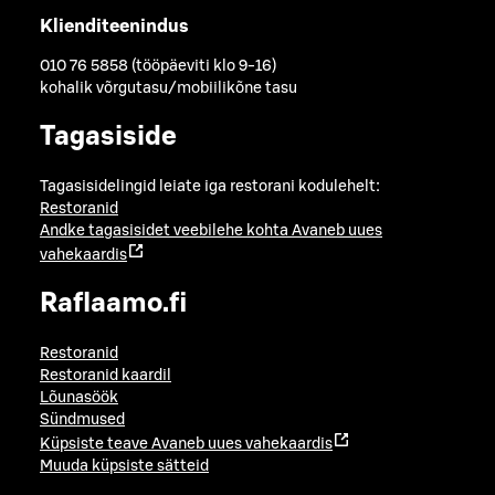
Klienditeenindus
010 76 5858 (tööpäeviti klo 9-16)
kohalik võrgutasu/mobiilikõne tasu
Tagasiside
Tagasisidelingid leiate iga restorani kodulehelt:
Restoranid
Andke tagasisidet veebilehe kohta
Avaneb uues
vahekaardis
Raflaamo.fi
Restoranid
Restoranid kaardil
Lõunasöök
Sündmused
Küpsiste teave
Avaneb uues vahekaardis
Muuda küpsiste sätteid