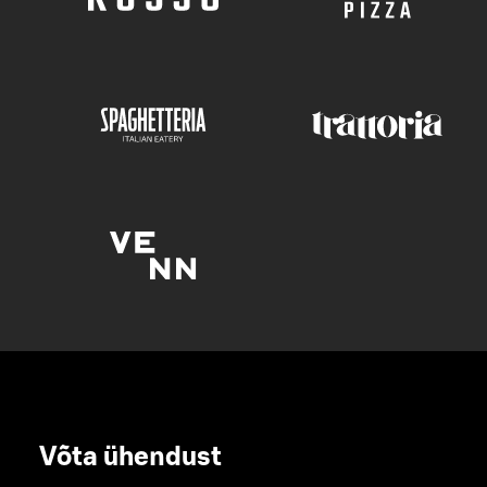
Võta ühendust