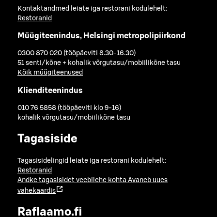
Kontaktandmed leiate iga restorani kodulehelt:
Restoranid
Müügiteenindus, Helsingi metropolipiirkond
0300 870 020 (tööpäeviti 8.30-16.30)
51 senti/kõne + kohalik võrgutasu/mobiilikõne tasu
Kõik müügiteenused
Klienditeenindus
010 76 5858 (tööpäeviti klo 9-16)
kohalik võrgutasu/mobiilikõne tasu
Tagasiside
Tagasisidelingid leiate iga restorani kodulehelt:
Restoranid
Andke tagasisidet veebilehe kohta
Avaneb uues
vahekaardis
Raflaamo.fi