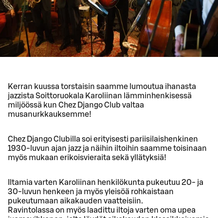
Kerran kuussa torstaisin saamme lumoutua ihanasta
jazzista Soittoruokala Karoliinan lämminhenkisessä
miljöössä kun Chez Django Club valtaa
musanurkkauksemme!
Chez Django Clubilla soi erityisesti pariisilaishenkinen
1930-luvun ajan jazz ja näihin iltoihin saamme toisinaan
myös mukaan erikoisvieraita sekä yllätyksiä!
Iltamia varten Karoliinan henkilökunta pukeutuu 20- ja
30-luvun henkeen ja myös yleisöä rohkaistaan
pukeutumaan aikakauden vaatteisiin.
Ravintolassa on myös laadittu iltoja varten oma upea