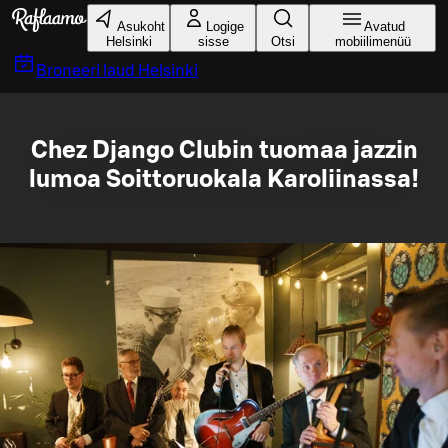
Liigu peamise sisu juurde
Asukoht
Logige
Avatud
Helsinki
sisse
Otsi
mobiilimenüü
Broneeri laud
Helsinki
Chez Django Clubin tuomaa jazzin
lumoa Soittoruokala Karoliinassa!