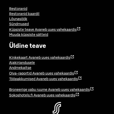
Restoranid
Restoranid kaardil
Lõunasöök
Sündmused
Küpsiste teave
Avaneb uues vahekaardis
Muuda küpsiste sätteid
Üldine teave
Kinkekaart
Avaneb uues vahekaardis
Ajakirjandusele
Andmekaitse
Oiva-raportid
Avaneb uues vahekaardis
Tööpakkumised
Avaneb uues vahekaardis
Broneerige vabu ruume
Avaneb uues vahekaardis
Sokoshotels.fi
Avaneb uues vahekaardis