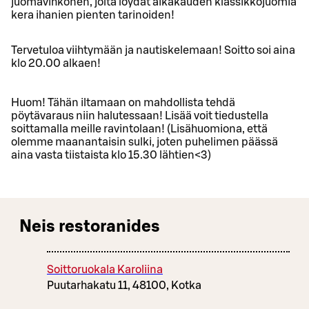
juomavihkonen, jolta löydät aikakauden klassikkojuomia
kera ihanien pienten tarinoiden!
Tervetuloa viihtymään ja nautiskelemaan! Soitto soi aina
klo 20.00 alkaen!
Huom! Tähän iltamaan on mahdollista tehdä
pöytävaraus niin halutessaan! Lisää voit tiedustella
soittamalla meille ravintolaan! (Lisähuomiona, että
olemme maanantaisin sulki, joten puhelimen päässä
aina vasta tiistaista klo 15.30 lähtien<3)
Neis restoranides
Soittoruokala Karoliina
Puutarhakatu 11, 48100, Kotka