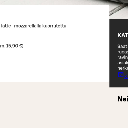
 latte -mozzarellalla kuorrutettu
KAT
rm. 15,90 €)
Saat 
ruoa
ravin
asiak
herk
K
Nei