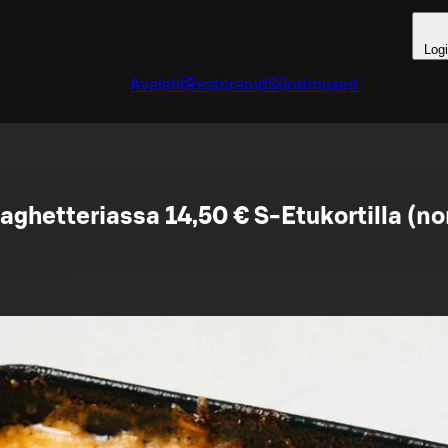
Log
Avaleht
Restoranid
Sündmused
ghetteriassa 14,50 € S-Etukortilla (no