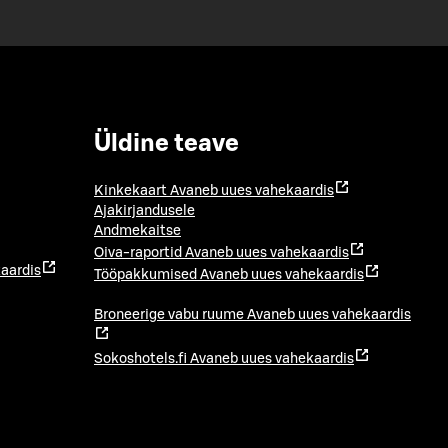
Üldine teave
Kinkekaart
Avaneb uues vahekaardis
Ajakirjandusele
Andmekaitse
Oiva-raportid
Avaneb uues vahekaardis
aardis
Tööpakkumised
Avaneb uues vahekaardis
Broneerige vabu ruume
Avaneb uues vahekaardis
Sokoshotels.fi
Avaneb uues vahekaardis