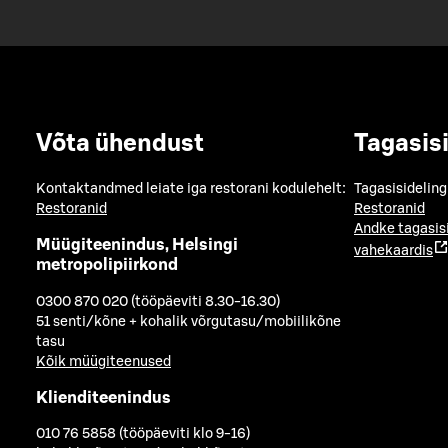
Võta ühendust
Tagasis
Kontaktandmed leiate iga restorani kodulehelt:
Tagasisideling
Restoranid
Restoranid
Andke tagasis
Müügiteenindus, Helsingi
vahekaardis
metropolipiirkond
0300 870 020 (tööpäeviti 8.30-16.30)
51 senti/kõne + kohalik võrgutasu/mobiilikõne
tasu
Kõik müügiteenused
Klienditeenindus
010 76 5858 (tööpäeviti klo 9-16)