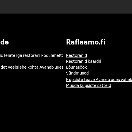
ide
Raflaamo.fi
id leiate iga restorani kodulehelt:
Restoranid
Restoranid kaardil
idet veebilehe kohta
Avaneb uues
Lõunasöök
Sündmused
Küpsiste teave
Avaneb uues vahek
Muuda küpsiste sätteid