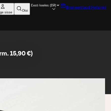
Broneeri laud
Helsinki
Otsi
ige sisse
rm. 15,90 €)