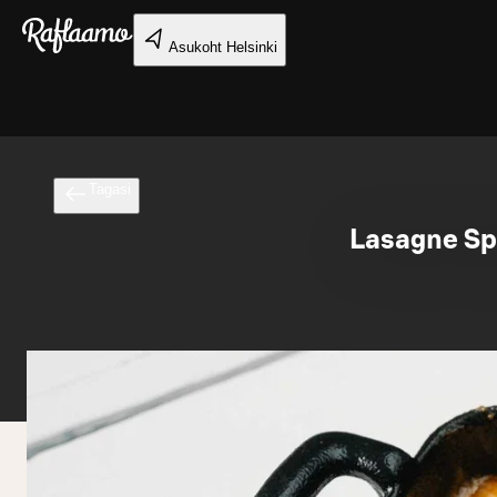
Liigu peamise sisu juurde
Asukoht
Helsinki
Tagasi
Lasagne Spa