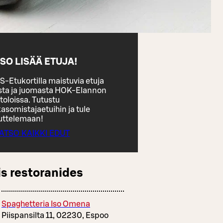
SO LISÄÄ ETUJA!
S-Etukortilla maistuvia etuja
sta ja juomasta HOK-Elannon
toloissa. Tutustu
asomistajaetuihin ja tule
uttelemaan!
ATSO KAIKKI EDUT
s restoranides
Spaghetteria Iso Omena
Piispansilta 11, 02230, Espoo