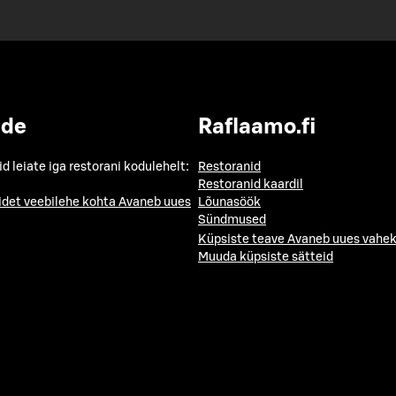
ide
Raflaamo.fi
id leiate iga restorani kodulehelt:
Restoranid
Restoranid kaardil
idet veebilehe kohta
Avaneb uues
Lõunasöök
Sündmused
Küpsiste teave
Avaneb uues vahek
Muuda küpsiste sätteid