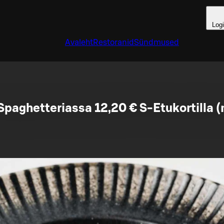
Log
Avaleht
Restoranid
Sündmused
Spaghetteriassa 12,20 € S-Etukortilla (