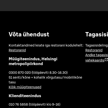
Võta ühendust
Tagasis
Kontaktandmed leiate iga restorani kodulehelt:
Tagasisideling
Restoranid
Restoranid
Andke tagasis
Müügiteenindus, Helsingi
vahekaardis
metropolipiirkond
0300 870 020 (tööpäeviti 8.30-16.30)
51 senti/kõne + kohalik võrgutasu/mobiilikõne
tasu
Kõik müügiteenused
Klienditeenindus
010 76 5858 (tööpäeviti klo 9-16)