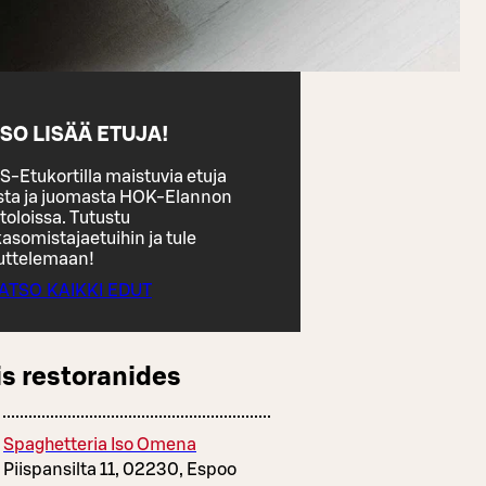
SO LISÄÄ ETUJA!
S-Etukortilla maistuvia etuja
sta ja juomasta HOK-Elannon
toloissa. Tutustu
asomistajaetuihin ja tule
uttelemaan!
ATSO KAIKKI EDUT
s restoranides
Spaghetteria Iso Omena
Piispansilta 11, 02230, Espoo