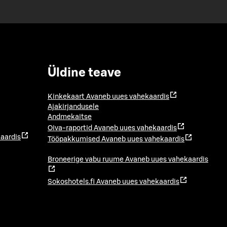
Üldine teave
Kinkekaart
Avaneb uues vahekaardis
Ajakirjandusele
Andmekaitse
Oiva-raportid
Avaneb uues vahekaardis
aardis
Tööpakkumised
Avaneb uues vahekaardis
Broneerige vabu ruume
Avaneb uues vahekaardis
Sokoshotels.fi
Avaneb uues vahekaardis