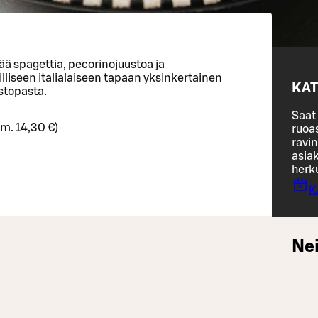
ää spagettia, pecorinojuustoa ja
lliseen italialaiseen tapaan yksinkertainen
KAT
stopasta.
Saat 
rm. 14,30 €)
ruoa
ravin
asiak
herk
K
Nei