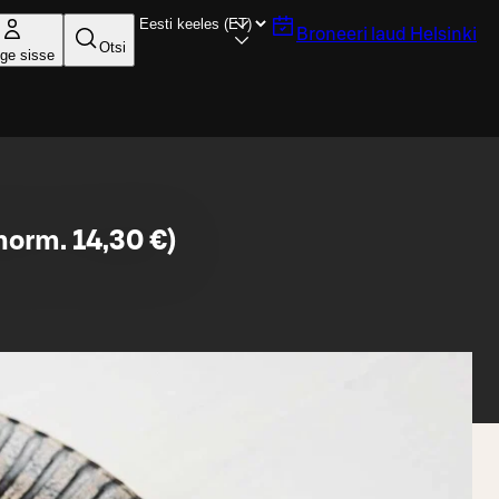
Broneeri laud
Helsinki
Otsi
ige sisse
norm. 14,30 €)