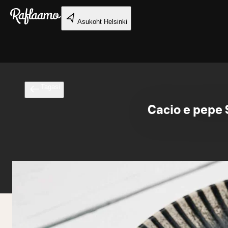
Liigu peamise sisu juurde
Asukoht
Helsinki
Tagasi
Cacio e pepe 