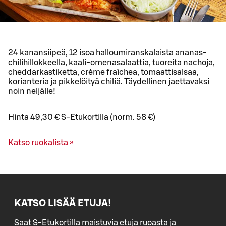
24 kanansiipeä, 12 isoa halloumiranskalaista ananas-
chilihillokkeella, kaali-omenasalaattia, tuoreita nachoja,
cheddarkastiketta, crème fraîchea, tomaattisalsaa,
korianteria ja pikkelöityä chiliä. Täydellinen jaettavaksi
noin neljälle!
Hinta 49,30 € S-Etukortilla (norm. 58 €)
Katso ruokalista »
KATSO LISÄÄ ETUJA!
Saat S-Etukortilla maistuvia etuja ruoasta ja