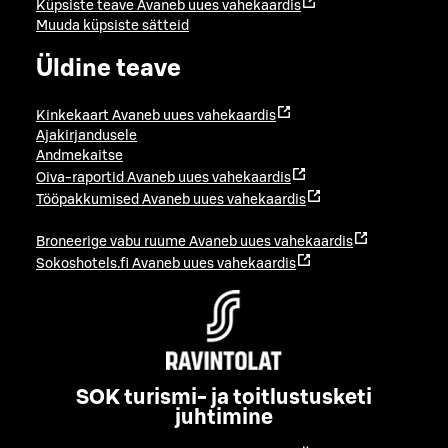
Küpsiste teave
Avaneb uues vahekaardis
Muuda küpsiste sätteid
Üldine teave
Kinkekaart
Avaneb uues vahekaardis
Ajakirjandusele
Andmekaitse
Oiva-raportid
Avaneb uues vahekaardis
Tööpakkumised
Avaneb uues vahekaardis
Broneerige vabu ruume
Avaneb uues vahekaardis
Sokoshotels.fi
Avaneb uues vahekaardis
SOK turismi- ja toitlustusketi
juhtimine