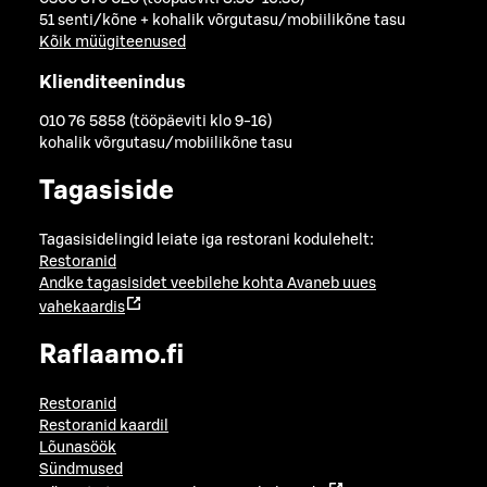
51 senti/kõne + kohalik võrgutasu/mobiilikõne tasu
Kõik müügiteenused
Klienditeenindus
010 76 5858 (tööpäeviti klo 9-16)
kohalik võrgutasu/mobiilikõne tasu
Tagasiside
Tagasisidelingid leiate iga restorani kodulehelt:
Restoranid
Andke tagasisidet veebilehe kohta
Avaneb uues
vahekaardis
Raflaamo.fi
Restoranid
Restoranid kaardil
Lõunasöök
Sündmused