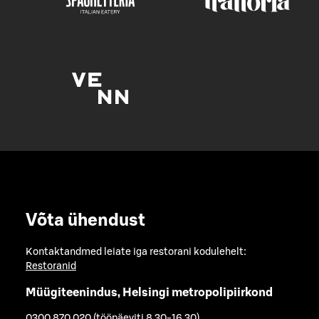
Võta ühendust
Kontaktandmed leiate iga restorani kodulehelt:
Restoranid
Müügiteenindus, Helsingi metropolipiirkond
0300 870 020 (tööpäeviti 8.30-16.30)