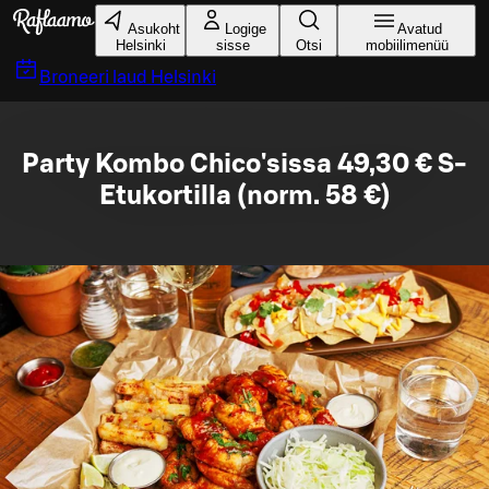
Liigu peamise sisu juurde
Asukoht
Logige
Avatud
Helsinki
sisse
Otsi
mobiilimenüü
Broneeri laud
Helsinki
Party Kombo Chico'sissa 49,30 € S-
Etukortilla (norm. 58 €)