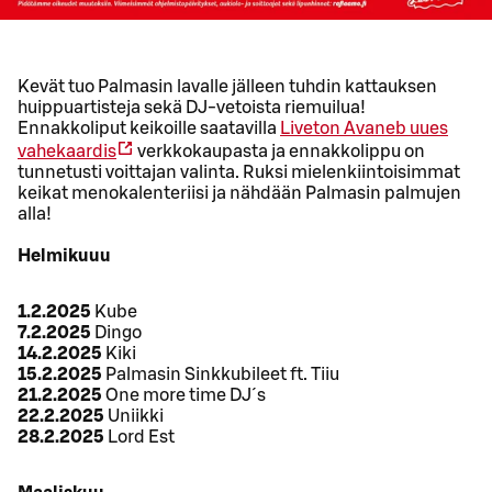
Kevät tuo Palmasin lavalle jälleen tuhdin kattauksen
huippuartisteja sekä DJ-vetoista riemuilua!
Ennakkoliput keikoille saatavilla
Liveton
Avaneb uues
vahekaardis
verkkokaupasta ja ennakkolippu on
tunnetusti voittajan valinta. Ruksi mielenkiintoisimmat
keikat menokalenteriisi ja nähdään Palmasin palmujen
alla!
Helmikuuu
1.2.2025
Kube
7.2.2025
Dingo
14.2.2025
Kiki
15.2.2025
Palmasin Sinkkubileet ft. Tiiu
21.2.2025
One more time DJ´s
22.2.2025
Uniikki
28.2.2025
Lord Est