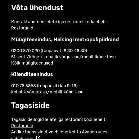
Võta ühendust
Kontaktandmed leiate iga restorani kodulehelt:
Restoranid
Müügiteenindus, Helsingi metropolipiirkond
0300 870 020 (tööpäeviti 8.30-16.30)
51 senti/kõne + kohalik võrgutasu/mobiilikõne tasu
Kõik müügiteenused
Klienditeenindus
010 76 5858 (tööpäeviti klo 9-16)
kohalik võrgutasu/mobiilikõne tasu
Tagasiside
Tagasisidelingid leiate iga restorani kodulehelt:
Restoranid
Andke tagasisidet veebilehe kohta
Avaneb uues
vahekaardis