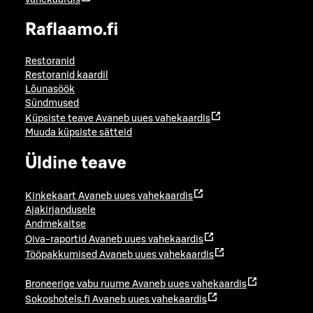
Raflaamo.fi
Restoranid
Restoranid kaardil
Lõunasöök
Sündmused
Küpsiste teave
Avaneb uues vahekaardis
Muuda küpsiste sätteid
Üldine teave
Kinkekaart
Avaneb uues vahekaardis
Ajakirjandusele
Andmekaitse
Oiva-raportid
Avaneb uues vahekaardis
Tööpakkumised
Avaneb uues vahekaardis
Broneerige vabu ruume
Avaneb uues vahekaardis
Sokoshotels.fi
Avaneb uues vahekaardis