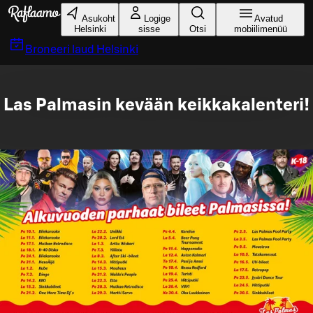
Liigu peamise sisu juurde
Asukoht
Logige
Avatud
Helsinki
sisse
Otsi
mobiilimenüü
Broneeri laud
Helsinki
Las Palmasin kevään keikkakalenteri!