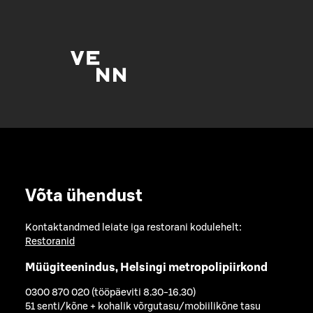
Võta ühendust
Kontaktandmed leiate iga restorani kodulehelt:
Restoranid
Müügiteenindus, Helsingi metropolipiirkond
0300 870 020 (tööpäeviti 8.30-16.30)
51 senti/kõne + kohalik võrgutasu/mobiilikõne tasu