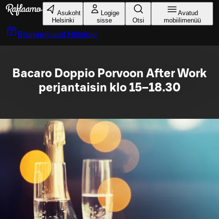
Liigu peamise sisu juurde
Asukoht
Logige
Avatud
Helsinki
sisse
Otsi
mobiilimenüü
Broneeri laud
Helsinki
Bacaro Doppio Porvoon After Work
perjantaisin klo 15–18.30