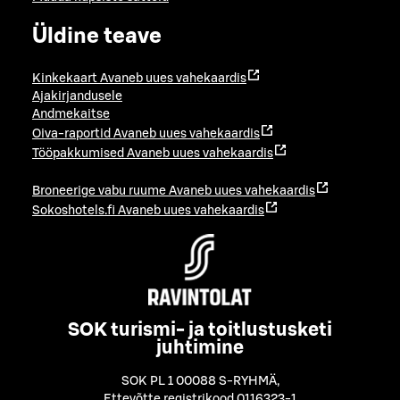
Üldine teave
Kinkekaart
Avaneb uues vahekaardis
Ajakirjandusele
Andmekaitse
Oiva-raportid
Avaneb uues vahekaardis
Tööpakkumised
Avaneb uues vahekaardis
Broneerige vabu ruume
Avaneb uues vahekaardis
Sokoshotels.fi
Avaneb uues vahekaardis
SOK turismi- ja toitlustusketi
juhtimine
SOK PL 1 00088 S-RYHMÄ
,
Ettevõtte registrikood 0116323-1