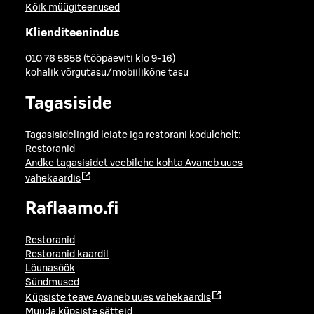
Kõik müügiteenused
Klienditeenindus
010 76 5858 (tööpäeviti klo 9-16)
kohalik võrgutasu/mobiilikõne tasu
Tagasiside
Tagasisidelingid leiate iga restorani kodulehelt:
Restoranid
Andke tagasisidet veebilehe kohta
Avaneb uues
vahekaardis
Raflaamo.fi
Restoranid
Restoranid kaardil
Lõunasöök
Sündmused
Küpsiste teave
Avaneb uues vahekaardis
Muuda küpsiste sätteid