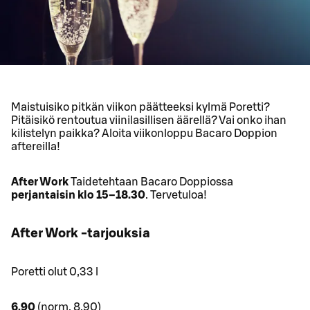
Maistuisiko pitkän viikon päätteeksi kylmä Poretti?
Pitäisikö rentoutua viinilasillisen äärellä? Vai onko ihan
kilistelyn paikka? Aloita viikonloppu Bacaro Doppion
aftereilla!
After Work
Taidetehtaan Bacaro Doppiossa
perjantaisin klo 15–18.30
. Tervetuloa!
After Work -tarjouksia
Poretti olut 0,33 l
6,90
(norm. 8,90)