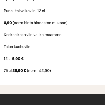
Puna- tai valkoviini 12 cl
6,90
(norm.hinta hinnaston mukaan)
Koskee koko viinivalikoimaamme.
Talon kuohuviini
12 cl
5
,90 €
75 cl
28,90 €
(norm. 42,90)