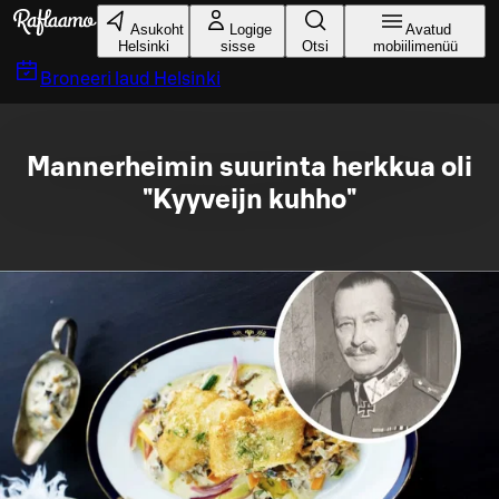
Liigu peamise sisu juurde
Asukoht
Logige
Avatud
Helsinki
sisse
Otsi
mobiilimenüü
Broneeri laud
Helsinki
Mannerheimin suurinta herkkua oli
"Kyyveijn kuhho"