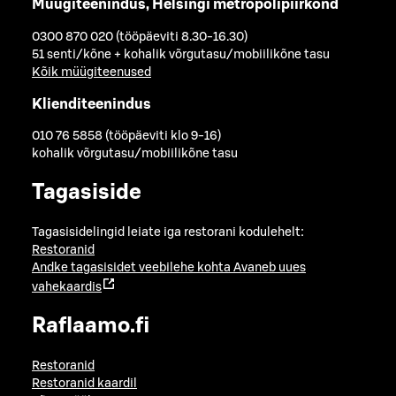
Müügiteenindus, Helsingi metropolipiirkond
0300 870 020 (tööpäeviti 8.30-16.30)
51 senti/kõne + kohalik võrgutasu/mobiilikõne tasu
Kõik müügiteenused
Klienditeenindus
010 76 5858 (tööpäeviti klo 9-16)
kohalik võrgutasu/mobiilikõne tasu
Tagasiside
Tagasisidelingid leiate iga restorani kodulehelt:
Restoranid
Andke tagasisidet veebilehe kohta
Avaneb uues
vahekaardis
Raflaamo.fi
Restoranid
Restoranid kaardil