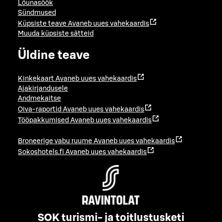
Lõunasöök
Sündmused
Küpsiste teave
Avaneb uues vahekaardis
Muuda küpsiste sätteid
Üldine teave
Kinkekaart
Avaneb uues vahekaardis
Ajakirjandusele
Andmekaitse
Oiva-raportid
Avaneb uues vahekaardis
Tööpakkumised
Avaneb uues vahekaardis
Broneerige vabu ruume
Avaneb uues vahekaardis
Sokoshotels.fi
Avaneb uues vahekaardis
SOK turismi- ja toitlustusketi