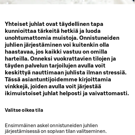
Yhteiset juhlat ovat täydellinen tapa
kunnioittaa tärkeitä hetkiä ja luoda
unohtumattomia muistoja. Onnistuneiden
juhlien järjestäminen voi kuitenkin olla
haastavaa, jos kaikki vastuu on omilla
harteilla. Onneksi vuokrattavien tilojen ja
täyden palvelun tarjoilujen avulla voit
keskittyä nauttimaan juhlista ilman stressiä.
Tässä asiantuntijoidemme kirjoittamia
vinkkejä, joiden avulla voit järjestää
ikimuistoiset juhlat helposti ja vaivattomasti.
Valitse oikea tila
Ensimmäinen askel onnistuneiden juhlien
järjestämisessä on sopivan tilan valitseminen.