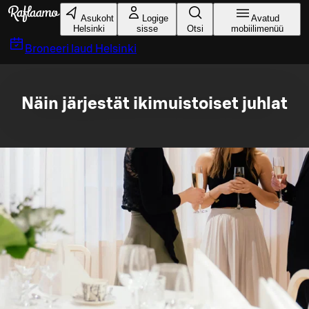
Liigu peamise sisu juurde
Asukoht
Logige
Avatud
Helsinki
sisse
Otsi
mobiilimenüü
Broneeri laud
Helsinki
Näin järjestät ikimuistoiset juhlat