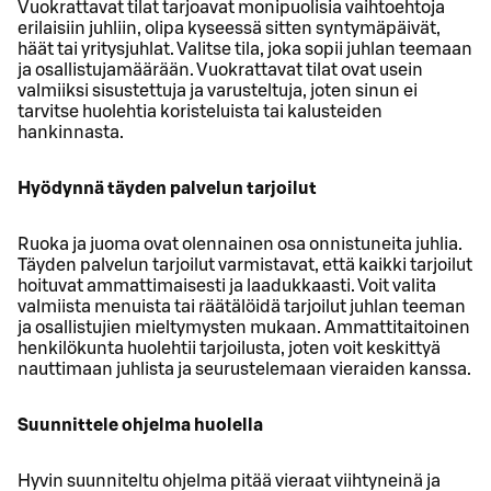
Vuokrattavat tilat tarjoavat monipuolisia vaihtoehtoja
erilaisiin juhliin, olipa kyseessä sitten syntymäpäivät,
häät tai yritysjuhlat. Valitse tila, joka sopii juhlan teemaan
ja osallistujamäärään. Vuokrattavat tilat ovat usein
valmiiksi sisustettuja ja varusteltuja, joten sinun ei
tarvitse huolehtia koristeluista tai kalusteiden
hankinnasta.
Hyödynnä täyden palvelun tarjoilut
Ruoka ja juoma ovat olennainen osa onnistuneita juhlia.
Täyden palvelun tarjoilut varmistavat, että kaikki tarjoilut
hoituvat ammattimaisesti ja laadukkaasti. Voit valita
valmiista menuista tai räätälöidä tarjoilut juhlan teeman
ja osallistujien mieltymysten mukaan. Ammattitaitoinen
henkilökunta huolehtii tarjoilusta, joten voit keskittyä
nauttimaan juhlista ja seurustelemaan vieraiden kanssa.
Suunnittele ohjelma huolella
Hyvin suunniteltu ohjelma pitää vieraat viihtyneinä ja