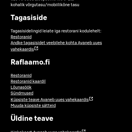
kohalik võrgutasu/mobiilikõne tasu
Tagasiside
Tagasisidelingid leiate iga restorani kodulehelt:
Restoranid
Andke tagasisidet veebilehe kohta
Avaneb uues
vahekaardis
Raflaamo.fi
Restoranid
Restoranid kaardil
Lõunasöök
Sündmused
Küpsiste teave
Avaneb uues vahekaardis
Muuda küpsiste sätteid
Üldine teave