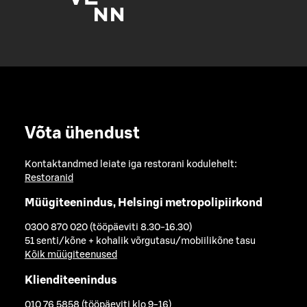
Võta ühendust
Kontaktandmed leiate iga restorani kodulehelt:
Restoranid
Müügiteenindus, Helsingi metropolipiirkond
0300 870 020 (tööpäeviti 8.30-16.30)
51 senti/kõne + kohalik võrgutasu/mobiilikõne tasu
Kõik müügiteenused
Klienditeenindus
010 76 5858 (tööpäeviti klo 9-16)