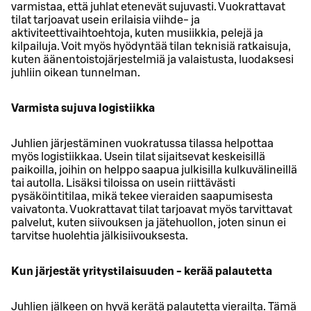
varmistaa, että juhlat etenevät sujuvasti. Vuokrattavat
tilat tarjoavat usein erilaisia viihde- ja
aktiviteettivaihtoehtoja, kuten musiikkia, pelejä ja
kilpailuja. Voit myös hyödyntää tilan teknisiä ratkaisuja,
kuten äänentoistojärjestelmiä ja valaistusta, luodaksesi
juhliin oikean tunnelman.
Varmista sujuva logistiikka
Juhlien järjestäminen vuokratussa tilassa helpottaa
myös logistiikkaa. Usein tilat sijaitsevat keskeisillä
paikoilla, joihin on helppo saapua julkisilla kulkuvälineillä
tai autolla. Lisäksi tiloissa on usein riittävästi
pysäköintitilaa, mikä tekee vieraiden saapumisesta
vaivatonta. Vuokrattavat tilat tarjoavat myös tarvittavat
palvelut, kuten siivouksen ja jätehuollon, joten sinun ei
tarvitse huolehtia jälkisiivouksesta.
Kun järjestät yritystilaisuuden - kerää palautetta
Juhlien jälkeen on hyvä kerätä palautetta vierailta. Tämä