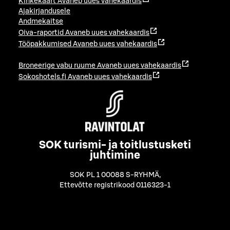
Kinkekaart
Avaneb uues vahekaardis
Ajakirjandusele
Andmekaitse
Oiva-raportid
Avaneb uues vahekaardis
Tööpakkumised
Avaneb uues vahekaardis
Broneerige vabu ruume
Avaneb uues vahekaardis
Sokoshotels.fi
Avaneb uues vahekaardis
SOK turismi- ja toitlustusketi
juhtimine
SOK PL 1 00088 S-RYHMÄ
,
Ettevõtte registrikood 0116323-1