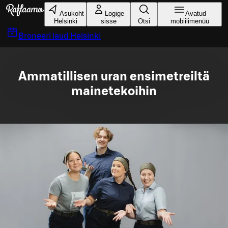
Liigu peamise sisu juurde
Asukoht
Logige
Avatud
Helsinki
sisse
Otsi
mobiilimenüü
Broneeri laud
Helsinki
Ammatillisen uran ensimetreiltä
mainetekoihin