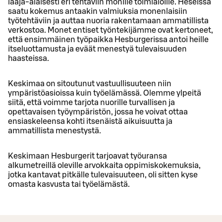
laaja-alaisesti eri tehtäviin monille toimialoille. Heseissä
saatu kokemus antaakin valmiuksia monenlaisiin
työtehtäviin ja auttaa nuoria rakentamaan ammatillista
verkostoa. Monet entiset työntekijämme ovat kertoneet,
että ensimmäinen työpaikka Hesburgerissa antoi heille
itseluottamusta ja eväät menestyä tulevaisuuden
haasteissa.
Keskimaa on sitoutunut vastuullisuuteen niin
ympäristöasioissa kuin työelämässä. Olemme ylpeitä
siitä, että voimme tarjota nuorille turvallisen ja
opettavaisen työympäristön, jossa he voivat ottaa
ensiaskeleensa kohti itsenäistä aikuisuutta ja
ammatillista menestystä.
Keskimaan Hesburgerit tarjoavat työuransa
alkumetreillä oleville arvokkaita oppimiskokemuksia,
jotka kantavat pitkälle tulevaisuuteen, oli sitten kyse
omasta kasvusta tai työelämästä.