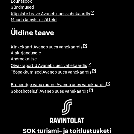
Lõunasöök
Sündmused
Küpsiste teave
Avaneb uues vahekaardis
Muuda küpsiste sätteid
Üldine teave
Kinkekaart
Avaneb uues vahekaardis
Ajakirjandusele
Andmekaitse
Oiva-raportid
Avaneb uues vahekaardis
Tööpakkumised
Avaneb uues vahekaardis
Broneerige vabu ruume
Avaneb uues vahekaardis
Sokoshotels.fi
Avaneb uues vahekaardis
SOK turismi- ja toitlustusketi