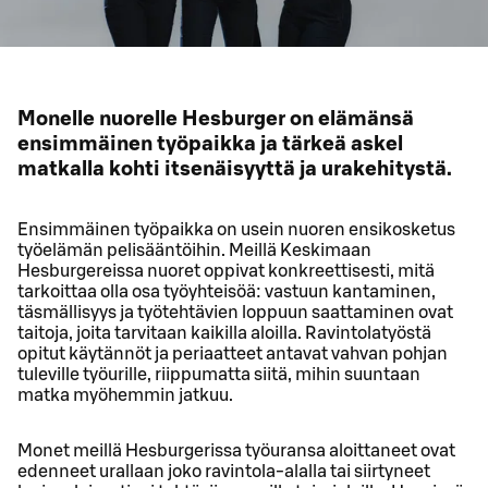
Monelle nuorelle Hesburger on elämänsä
ensimmäinen työpaikka ja tärkeä askel
matkalla kohti itsenäisyyttä ja urakehitystä.
Ensimmäinen työpaikka on usein nuoren ensikosketus
työelämän pelisääntöihin. Meillä Keskimaan
Hesburgereissa nuoret oppivat konkreettisesti, mitä
tarkoittaa olla osa työyhteisöä: vastuun kantaminen,
täsmällisyys ja työtehtävien loppuun saattaminen ovat
taitoja, joita tarvitaan kaikilla aloilla. Ravintolatyöstä
opitut käytännöt ja periaatteet antavat vahvan pohjan
tuleville työurille, riippumatta siitä, mihin suuntaan
matka myöhemmin jatkuu.
Monet meillä Hesburgerissa työuransa aloittaneet ovat
edenneet urallaan joko ravintola-alalla tai siirtyneet