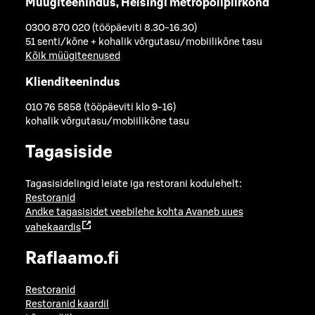
Müügiteenindus, Helsingi metropolipiirkond
0300 870 020 (tööpäeviti 8.30-16.30)
51 senti/kõne + kohalik võrgutasu/mobiilikõne tasu
Kõik müügiteenused
Klienditeenindus
010 76 5858 (tööpäeviti klo 9-16)
kohalik võrgutasu/mobiilikõne tasu
Tagasiside
Tagasisidelingid leiate iga restorani kodulehelt:
Restoranid
Andke tagasisidet veebilehe kohta
Avaneb uues
vahekaardis
Raflaamo.fi
Restoranid
Restoranid kaardil