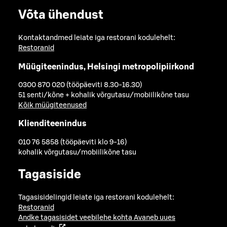
Võta ühendust
Kontaktandmed leiate iga restorani kodulehelt:
Restoranid
Müügiteenindus, Helsingi metropolipiirkond
0300 870 020 (tööpäeviti 8.30-16.30)
51 senti/kõne + kohalik võrgutasu/mobiilikõne tasu
Kõik müügiteenused
Klienditeenindus
010 76 5858 (tööpäeviti klo 9-16)
kohalik võrgutasu/mobiilikõne tasu
Tagasiside
Tagasisidelingid leiate iga restorani kodulehelt:
Restoranid
Andke tagasisidet veebilehe kohta
Avaneb uues