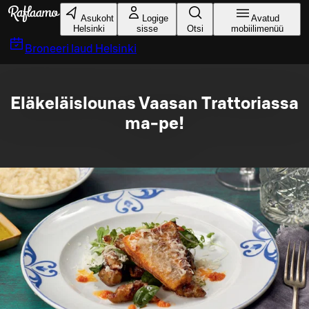
Liigu peamise sisu juurde
Asukoht
Logige
Avatud
Helsinki
sisse
Otsi
mobiilimenüü
Broneeri laud
Helsinki
Eläkeläislounas Vaasan Trattoriassa
ma-pe!