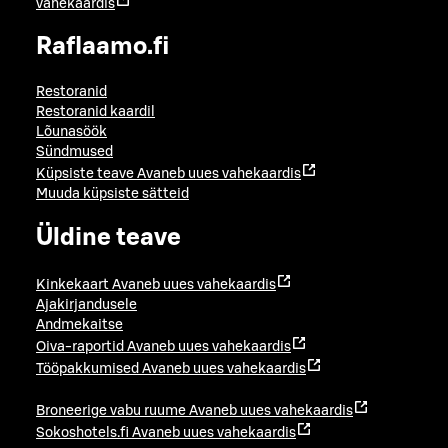
vahekaardis
Raflaamo.fi
Restoranid
Restoranid kaardil
Lõunasöök
Sündmused
Küpsiste teave
Avaneb uues vahekaardis
Muuda küpsiste sätteid
Üldine teave
Kinkekaart
Avaneb uues vahekaardis
Ajakirjandusele
Andmekaitse
Oiva-raportid
Avaneb uues vahekaardis
Tööpakkumised
Avaneb uues vahekaardis
Broneerige vabu ruume
Avaneb uues vahekaardis
Sokoshotels.fi
Avaneb uues vahekaardis