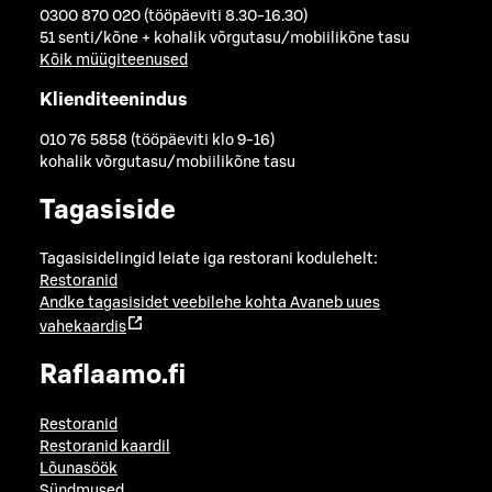
0300 870 020 (tööpäeviti 8.30-16.30)
51 senti/kõne + kohalik võrgutasu/mobiilikõne tasu
Kõik müügiteenused
Klienditeenindus
010 76 5858 (tööpäeviti klo 9-16)
kohalik võrgutasu/mobiilikõne tasu
Tagasiside
Tagasisidelingid leiate iga restorani kodulehelt:
Restoranid
Andke tagasisidet veebilehe kohta
Avaneb uues
vahekaardis
Raflaamo.fi
Restoranid
Restoranid kaardil
Lõunasöök
Sündmused