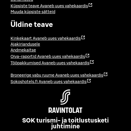
Küpsiste teave
Avaneb uues vahekaardis
Muuda küpsiste sätteid
Üldine teave
Kinkekaart
Avaneb uues vahekaardis
Ajakirjandusele
Andmekaitse
Oiva-raportid
Avaneb uues vahekaardis
Tööpakkumised
Avaneb uues vahekaardis
Broneerige vabu ruume
Avaneb uues vahekaardis
Sokoshotels.fi
Avaneb uues vahekaardis
SOK turismi- ja toitlustusketi
juhtimine