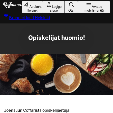
Liigu peamise sisu juurde
Asukoht
Logige
Avatud
Helsinki
sisse
Otsi
mobiilimenüü
Broneeri laud
Helsinki
Opiskelijat huomio!
Joensuun Coffarista opiskelijaetuja!