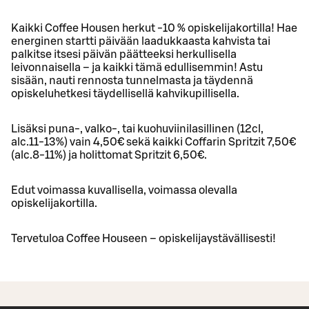
Kaikki Coffee Housen herkut -10 % opiskelijakortilla! Hae
energinen startti päivään laadukkaasta kahvista tai
palkitse itsesi päivän päätteeksi herkullisella
leivonnaisella – ja kaikki tämä edullisemmin! Astu
sisään, nauti rennosta tunnelmasta ja täydennä
opiskeluhetkesi täydellisellä kahvikupillisella.
Lisäksi puna-, valko-, tai kuohuviinilasillinen (12cl,
alc.11-13%) vain 4,50€ sekä kaikki Coffarin Spritzit 7,50€
(alc.8-11%) ja holittomat Spritzit 6,50€.
Edut voimassa kuvallisella, voimassa olevalla
opiskelijakortilla.
Tervetuloa Coffee Houseen – opiskelijaystävällisesti!